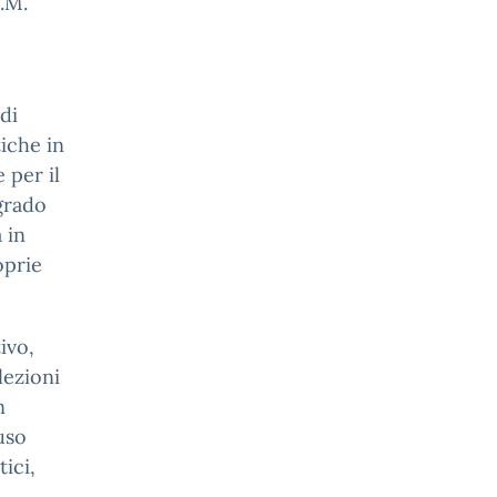
.M.
di
iche in
 per il
 grado
 in
oprie
ivo,
lezioni
n
uso
tici,