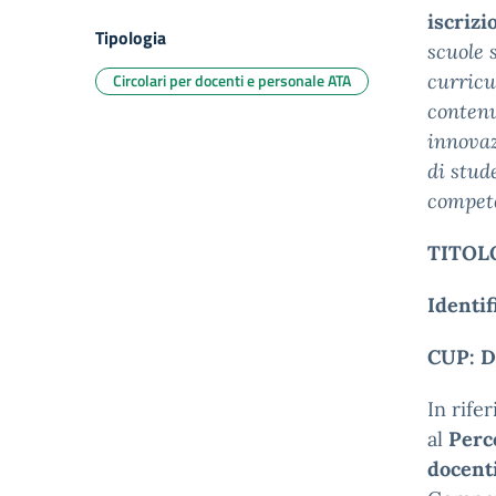
iscrizi
Tipologia
scuole 
Circolari per docenti e personale ATA
curricul
contenu
innovaz
di stud
compete
TITOL
Identif
CUP:
D
In rife
al
Perc
docent