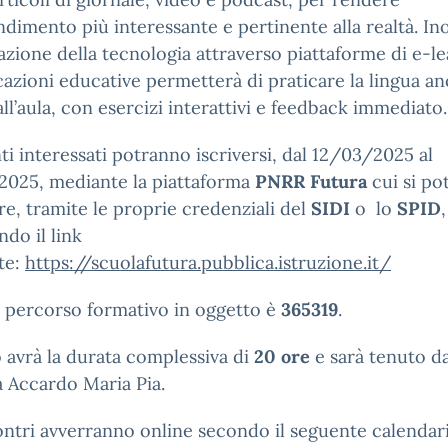
ndimento più interessante e pertinente alla realtà. Ino
razione della tecnologia attraverso piattaforme di e-l
cazioni educative permetterà di praticare la lingua a
all’aula, con esercizi interattivi e feedback immediato.
ti interessati potranno iscriversi, dal 12/03/2025 al
2025, mediante la piattaforma
PNRR Futura
cui si po
e, tramite le proprie credenziali del
SIDI
o lo
SPID
,
ndo il link
te:
https://scuolafutura.pubblica.istruzione.it/
l percorso formativo in oggetto è
365319
.
o avrà la durata complessiva di
20 ore
e sarà tenuto da
a Accardo Maria Pia.
ontri avverranno online secondo il seguente calendar