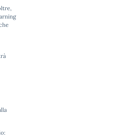
ltre,
earning
nche
trà
lla
io: