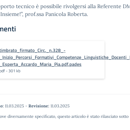
porto tecnico è possibile rivolgersi alla Referente 
 Insieme!”, prof.ssa Panicola Roberta.
menti
timbrato_firmato_Circ._n.328_-
_Inizio_Percorsi_Formativi_Competenze_Linguistiche_Doce
_Esperta_Accardo_Maria_Pia.pdf.pades
pdf - 301 kb
o:
11.03.2025
-
Revisione:
11.03.2025
ove diversamente specificato, questo articolo è stato rilasciato sott