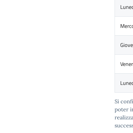
Lune
Merco
Giove
Vener
Lune
Si conf
poter i
realizza
success