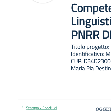
Compet
Linguist
PNRR D
Titolo progetto
Identificativo
CUP: D34D23004
Maria Pia Destin
Stampa / Condividi
OGGETT