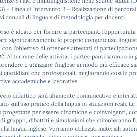
nze STEM e multilinguistiche nelle scuole statali (D
) – Linea di Intervento B – Realizzazione di percorsi
vi annuali di lingua e di metodologia per docenti.
orso è ideato per fornire ai partecipanti l’opportunità 
are significativamente le proprie competenze linguist
, con l’obiettivo di ottenere attestati di partecipazione
 B2. Al termine delle attività, i partecipanti saranno in
rendere e utilizzare l’inglese in modo più efficace sia
i quotidiani che professionali, migliorando così le pr
tive accademiche e lavorative.
ccio didattico sarà altamente comunicativo e interatt
ato sull’uso pratico della lingua in situazioni reali. Le 
 progettate per essere dinamiche e coinvolgenti, co
à di gruppo, dibattiti e simulazioni che stimoleranno l’
della lingua inglese. Verranno utilizzati materiali auten
ticoli di giornale, video e podcast, per rendere