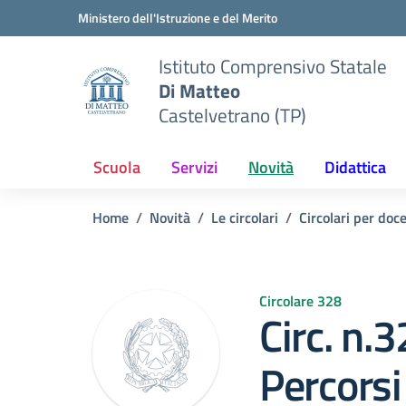
Vai ai contenuti
Vai al menu di navigazione
Vai al footer
Ministero dell'Istruzione e del Merito
Istituto Comprensivo Statale
Di Matteo
Castelvetrano (TP)
Scuola
Servizi
Novità
Didattica
Home
Novità
Le circolari
Circolari per doc
Circolare 328
Circ. n.3
Percorsi