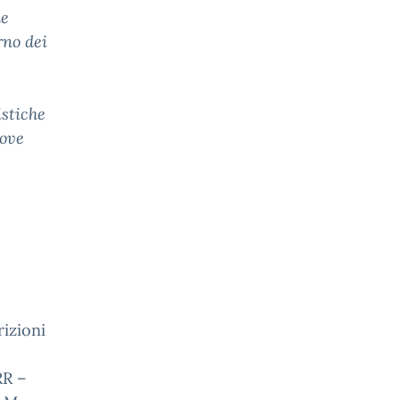
le
rno dei
stiche
uove
rizioni
RR –