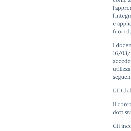
l’appre
l’integ
e appli
fuori d
I docen
16/03/
acceder
utilizza
seguen
L’ID de
Il cors
dott.ss
Gli inc