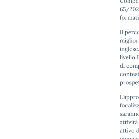
Compete
65/2023
formati
Il perc
miglior
inglese
livello
di comp
contest
prospet
L’appro
focalizz
saranno
attivit
attivo 
come ar