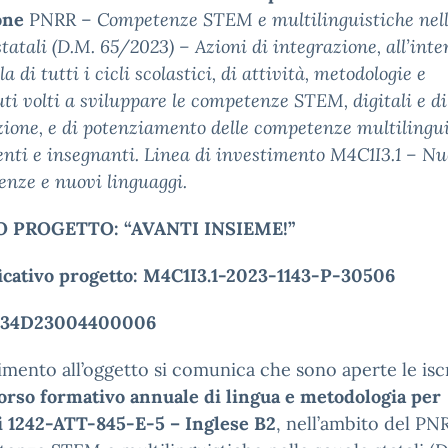
one
PNRR –
Competenze STEM e multilinguistiche nel
statali (D.M. 65/2023) – Azioni di integrazione, all’inte
a di tutti i cicli scolastici, di attività, metodologie e
ti volti a sviluppare le competenze STEM, digitali e di
ione, e di potenziamento delle competenze multilingui
enti e insegnanti. Linea di investimento M4C1I3.1 – N
nze e nuovi linguaggi.
O
PROGETTO:
“AVANTI INSIEME!”
icativo
progetto:
M4C1I3.1-2023-1143-P-30506
34D23004400006
rimento all’oggetto si comunica che sono aperte le isc
orso formativo annuale di lingua e metodologia per
i
1242-ATT-845-E-5 – Inglese B2
, nell’ambito del PN