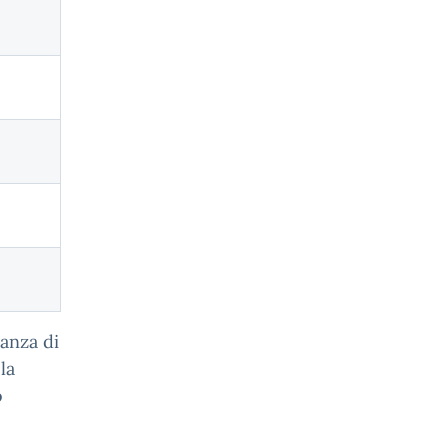
ranza di
la
o