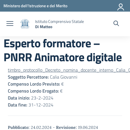
Vai ai contenuti
Vai al menu di navigazione
Vai al footer
Ministero dell'Istruzione e del Merito
Istituto Comprensivo Statale
Di Matteo
Esperto formatore –
PNRR Animatore digitale
timbro_protocollo_Decreto_nomina_docente_interno_Calia_G
Soggetto Percettore:
Calia Giovanni
Compenso Lordo Previsto:
€
Compenso Lordo Erogato:
€
Data inizio:
23-2-2024
Data fine:
31-12-2024
Pubblicato:
24.02.2024
-
Revisione:
19.06.2024