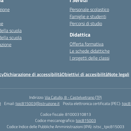
la
I Servizi
zione
Personale scolastico
Famiglie e studenti
ne
Percorsi di studio
della scuola
Didattica
della scuola
Offerta formativa
azione
Le schede didattiche
I progetti delle classi
cy
Dichiarazione di accessibilità
Obiettivi di accesibilità
Note legali
Indirizzo:
Via Catullo, 8 - Castelvetrano (TP)
0
Email:
tpic815003@istruzione.it
Posta elettronica certificata (PEC):
tpic8
Codice fiscale: 81000310813
Codice meccanografico:
tpic815003
Codice Indice delle Pubbliche Amministrazioni (IPA): istsc_tpic815003