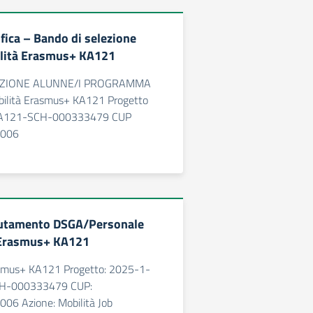
ifica – Bando di selezione
ilità Erasmus+ KA121
EZIONE ALUNNE/I PROGRAMMA
lità Erasmus+ KA121 Progetto
KA121-SCH-000333479 CUP
006
clutamento DSGA/Personale
 Erasmus+ KA121
mus+ KA121 Progetto: 2025-1-
H-000333479 CUP:
6 Azione: Mobilità Job