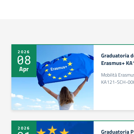
Risultati di ricerca
2026
Graduatoria de
08
Erasmus+ KA
Apr
Mobilità Erasm
KA121-SCH-00
2026
Graduatoria P