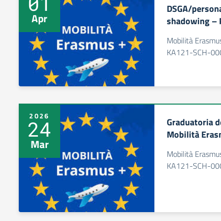
01
DSGA/personal
Apr
shadowing – 
Mobilità Erasm
KA121-SCH-00
2026
Graduatoria d
24
Mobilità Era
Mar
Mobilità Erasm
KA121-SCH-00