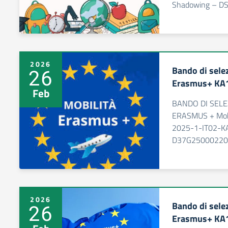
Shadowing – DS
2026
Bando di sele
26
Erasmus+ KA
Feb
BANDO DI SEL
ERASMUS + Mobi
2025-1-IT02-
D37G25000220
2026
Bando di sele
26
Erasmus+ KA