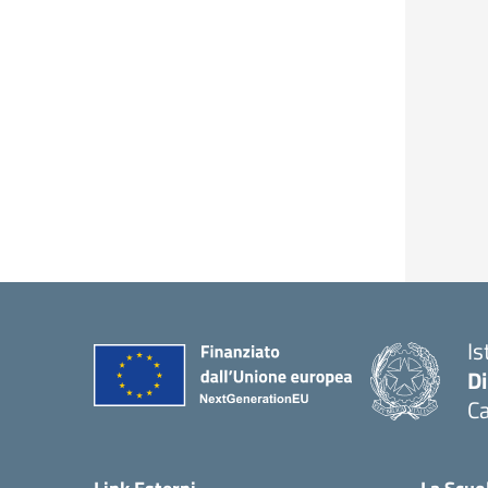
Is
D
Ca