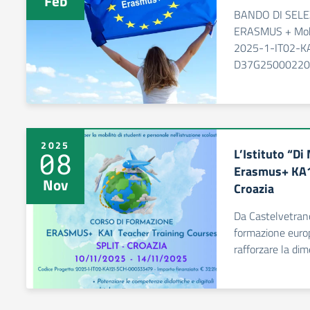
Feb
BANDO DI SEL
ERASMUS + Mobi
2025-1-IT02-
D37G25000220
2025
L’Istituto “Di
08
Erasmus+ KA1
Nov
Croazia
Da Castelvetrano
formazione europ
rafforzare la di