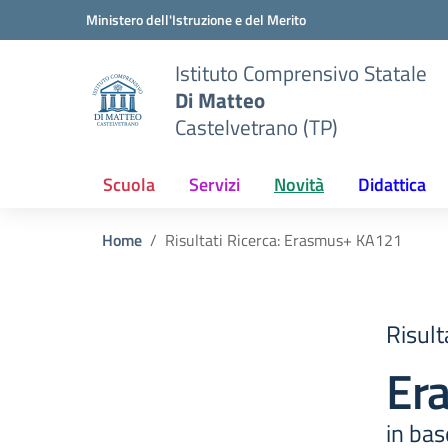
Vai ai contenuti
Vai al menu di navigazione
Vai al footer
Ministero dell'Istruzione e del Merito
Istituto Comprensivo Statale
Di Matteo
Castelvetrano (TP)
Scuola
Servizi
Novità
Didattica
Home
Risultati Ricerca: Erasmus+ KA121
Risult
Er
in base