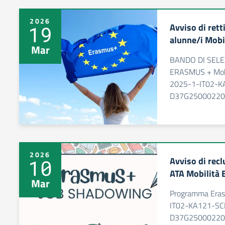
2026
Avviso di rett
19
alunne/i Mob
Mar
BANDO DI SEL
ERASMUS + Mobi
2025-1-IT02-
D37G25000220
2026
Avviso di re
10
ATA Mobilità
Mar
Programma Eras
IT02-KA121-SC
D37G2500022000