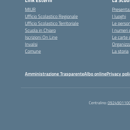
Link Esterni
La Scuo
MIUR
Presenta
Ufficio Scolastico Regionale
I luoghi
Ufficio Scolastico Territoriale
Le perso
Scuola in Chiaro
I numeri 
Iscrizioni On Line
Le carte 
Invalsi
Organizz
Comune
La storia
Amministrazione Trasparente
Albo online
Privacy poli
Centralino:
092490110