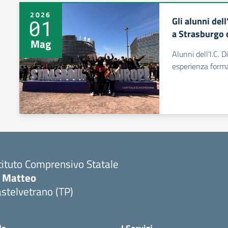
2026
Gli alunni del
01
a Strasburgo
Mag
Alunni dell’I.C. 
esperienza forma
tituto Comprensivo Statale
i Matteo
stelvetrano (TP)