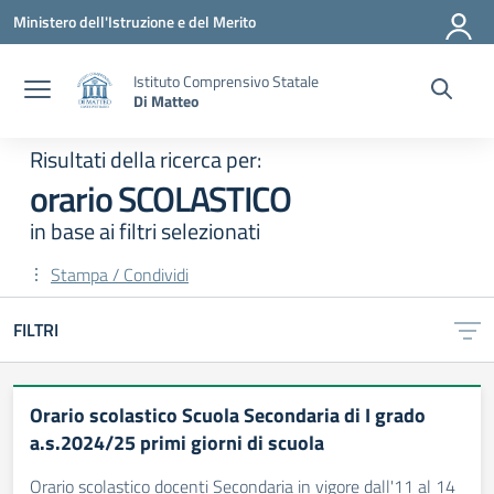
Vai ai contenuti
Vai al menu di navigazione
Vai al footer
Ministero dell'Istruzione e del Merito
Istituto Comprensivo Statale
Di Matteo
Risultati della ricerca per:
orario SCOLASTICO
in base ai filtri selezionati
Stampa / Condividi
FILTRI
Risultati di ricerca
Orario scolastico Scuola Secondaria di I grado
a.s.2024/25 primi giorni di scuola
Orario scolastico docenti Secondaria in vigore dall'11 al 14