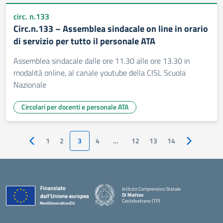
circ. n.133
Circ.n.133 – Assemblea sindacale on line in orario
di servizio per tutto il personale ATA
Assemblea sindacale dalle ore 11.30 alle ore 13.30 in
modalità online, al canale youtube della CISL Scuola
Nazionale
Circolari per docenti e personale ATA
1
2
3
4
…
12
13
14
Pagina precedente
Pagina succ
Istituto Comprensivo Statale
Di Matteo
Castelvetrano (TP)