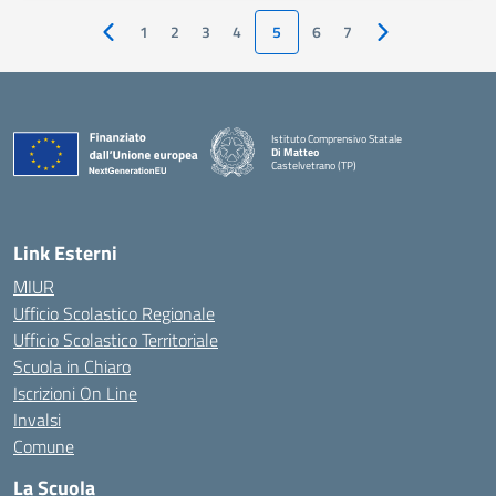
1
2
3
4
5
6
7
Pagina precedente
Pagina successiv
Istituto Comprensivo Statale
Di Matteo
Castelvetrano (TP)
Link Esterni
MIUR
Ufficio Scolastico Regionale
Ufficio Scolastico Territoriale
Scuola in Chiaro
Iscrizioni On Line
Invalsi
Comune
La Scuola