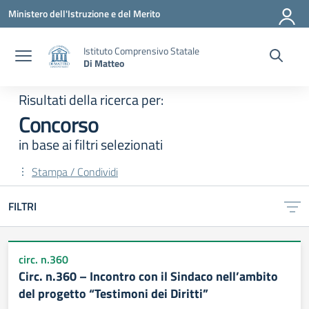
Vai ai contenuti
Vai al menu di navigazione
Vai al footer
Ministero dell'Istruzione e del Merito
Istituto Comprensivo Statale
Di Matteo
Risultati della ricerca per:
Concorso
in base ai filtri selezionati
Stampa / Condividi
FILTRI
Risultati di ricerca
circ. n.360
Circ. n.360 – Incontro con il Sindaco nell’ambito
del progetto “Testimoni dei Diritti”