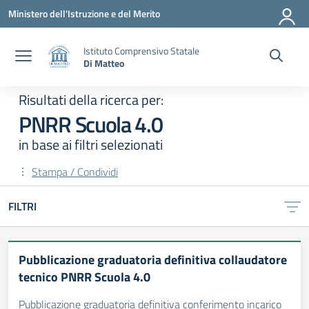
Vai ai contenuti
Vai al menu di navigazione
Vai al footer
Ministero dell'Istruzione e del Merito
Istituto Comprensivo Statale
Di Matteo
Risultati della ricerca per:
PNRR Scuola 4.0
in base ai filtri selezionati
Stampa / Condividi
FILTRI
Risultati di ricerca
Pubblicazione graduatoria definitiva collaudatore
tecnico PNRR Scuola 4.0
Pubblicazione graduatoria definitiva conferimento incarico