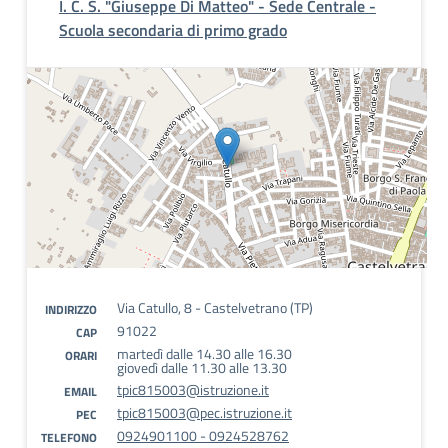
I. C. S. "Giuseppe Di Matteo" - Sede Centrale -
Scuola secondaria di primo grado
Via Catullo, 8 - Castelvetrano (TP)
INDIRIZZO
91022
CAP
martedì dalle 14.30 alle 16.30
ORARI
giovedì dalle 11.30 alle 13.30
tpic815003@istruzione.it
EMAIL
tpic815003@pec.istruzione.it
PEC
0924901100 - 0924528762
TELEFONO