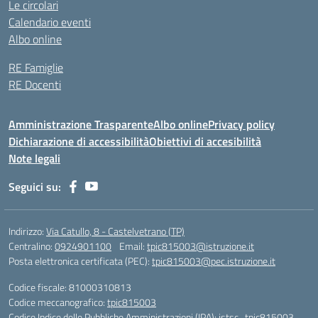
Le circolari
Calendario eventi
Albo online
RE Famiglie
RE Docenti
Amministrazione Trasparente
Albo online
Privacy policy
Dichiarazione di accessibilità
Obiettivi di accesibilità
Note legali
Seguici su:
Indirizzo:
Via Catullo, 8 - Castelvetrano (TP)
Centralino:
0924901100
Email:
tpic815003@istruzione.it
Posta elettronica certificata (PEC):
tpic815003@pec.istruzione.it
Codice fiscale: 81000310813
Codice meccanografico:
tpic815003
Codice Indice delle Pubbliche Amministrazioni (IPA): istsc_tpic815003