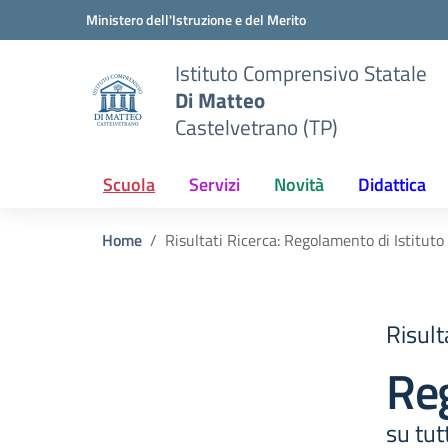
Vai ai contenuti
Vai al menu di navigazione
Vai al footer
Ministero dell'Istruzione e del Merito
Istituto Comprensivo Statale
Di Matteo
Castelvetrano (TP)
Scuola
Servizi
Novità
Didattica
Home
Risultati Ricerca: Regolamento di Istituto
Risult
Reg
su
tut