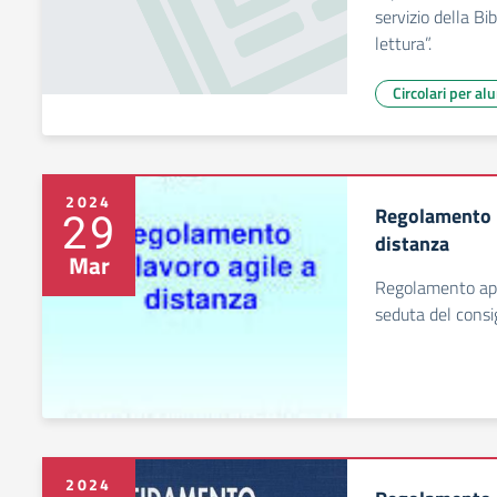
servizio della Bi
lettura”.
Circolari per al
2024
Regolamento pe
29
distanza
Mar
Regolamento app
seduta del consi
2024