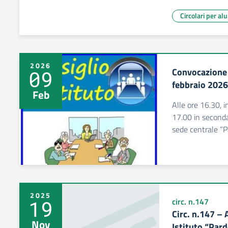
Circolari per al
2026
Convocazione 
09
febbraio 2026
Feb
Alle ore 16.30, 
17.00 in seconda
sede centrale “
2025
19
circ. n.147
Circ. n.147 – 
Nov
Istituto “Par