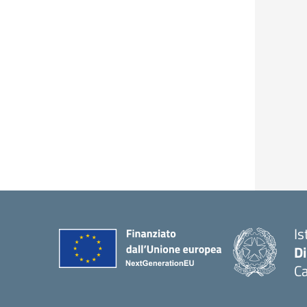
Is
D
Ca