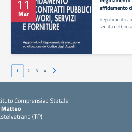
Regolamento r
11
affidamento de
Mar
Regolamento app
seduta del Consi
1
2
3
4
Pagina successiva
tituto Comprensivo Statale
i Matteo
stelvetrano (TP)