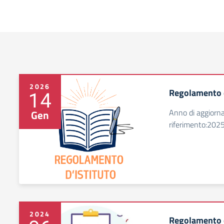
Risultati di ricerca
2026
Regolamento d
14
Anno di aggiorn
Gen
riferimento:202
2024
Regolamento d