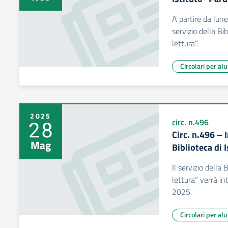
A partire da lun
servizio della Bi
lettura”.
Circolari per al
2025
28
circ. n.496
Circ. n.496 – 
Mag
Biblioteca di I
Il servizio della 
lettura” verrà in
2025.
Circolari per al