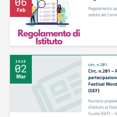
06
Regolamento app
Feb
seduta del Consi
2026
02
circ. n.281
Circ. n.281 – 
Mar
partecipazione
Festival Mondi
(GEF)
Riunione propede
d’Istituto al Fes
Scuola (GEF) – 