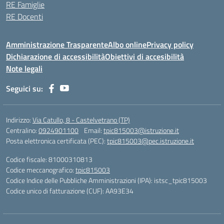
RE Famiglie
RE Docenti
Amministrazione Trasparente
Albo online
Privacy policy
Dichiarazione di accessibilità
Obiettivi di accesibilità
Note legali
Seguici su:
Indirizzo:
Via Catullo, 8 - Castelvetrano (TP)
Centralino:
0924901100
Email:
tpic815003@istruzione.it
Posta elettronica certificata (PEC):
tpic815003@pec.istruzione.it
Codice fiscale: 81000310813
Codice meccanografico:
tpic815003
Codice Indice delle Pubbliche Amministrazioni (IPA): istsc_tpic815003
Codice unico di fatturazione (CUF): AA93E34