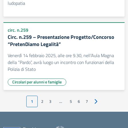
ludopatia
circ. n.259
Circ. n.259 – Presentazione Progetto/Concorso
“PretenDiamo Legalità”
Venerdì 14 febbraio 2025, alle ore 9.30, nell’Aula Magna
della “Pardo”, avrà luogo un incontro con funzionari della
Polizia di Stato
Circolari per alunni e famiglie
1
2
3
…
5
6
7
Pagina successiva