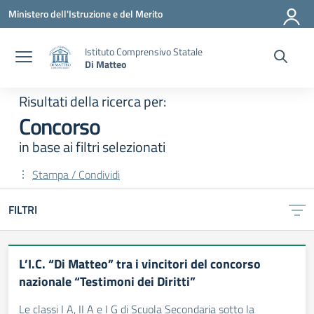
Vai ai contenuti
Vai al menu di navigazione
Vai al footer
Ministero dell'Istruzione e del Merito
Istituto Comprensivo Statale
Di Matteo
Risultati della ricerca per:
Concorso
in base ai filtri selezionati
Stampa / Condividi
FILTRI
Risultati di ricerca
L’I.C. “Di Matteo” tra i vincitori del concorso
nazionale “Testimoni dei Diritti”
Le classi I A, II A e I G di Scuola Secondaria sotto la