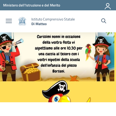
Vai ai contenuti
Vai al menu di navigazione
Vai al footer
Ministero dell'Istruzione e del Merito
Istituto Comprensivo Statale
Di Matteo