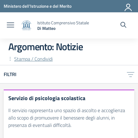
Vai ai contenuti
Vai al menu di navigazione
Vai al footer
Ministero dell'Istruzione e del Merito
Istituto Comprensivo Statale
Di Matteo
Argomento: Notizie
Stampa / Condividi
FILTRI
Servizio di psicologia scolastica
Il servizio rappresenta uno spazio di ascolto e accoglienza
allo scopo di promuovere il benessere degli alunni, in
presenza di eventuali difficoltà.