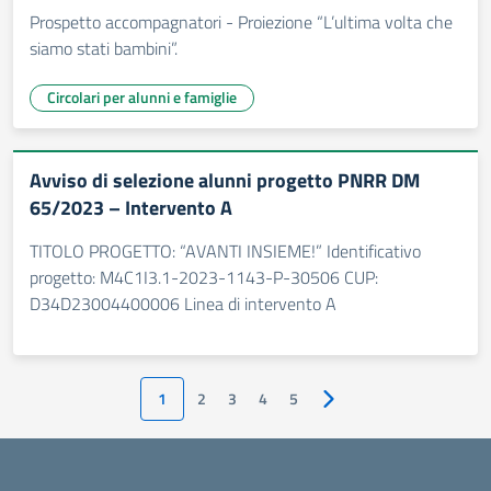
Prospetto accompagnatori - Proiezione “L’ultima volta che
siamo stati bambini”.
Circolari per alunni e famiglie
Avviso di selezione alunni progetto PNRR DM
65/2023 – Intervento A
TITOLO PROGETTO: “AVANTI INSIEME!” Identificativo
progetto: M4C1I3.1-2023-1143-P-30506 CUP:
D34D23004400006 Linea di intervento A
1
2
3
4
5
Pagina successiva