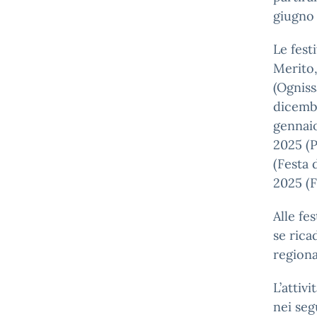
giugno
Le fest
Merito,
(Ogniss
dicembr
gennaio
2025 (P
(Festa 
2025 (F
Alle fe
se rica
regiona
L’attiv
nei seg