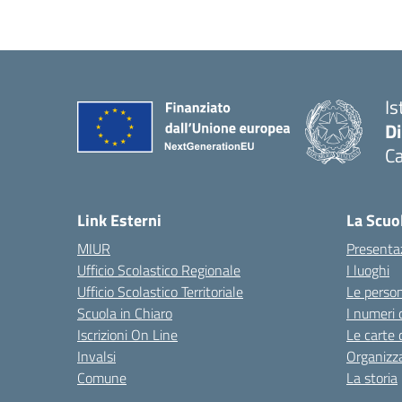
Is
D
Ca
Link Esterni
La Scuo
MIUR
Presenta
Ufficio Scolastico Regionale
I luoghi
Ufficio Scolastico Territoriale
Le perso
Scuola in Chiaro
I numeri 
Iscrizioni On Line
Le carte 
Invalsi
Organizz
Comune
La storia