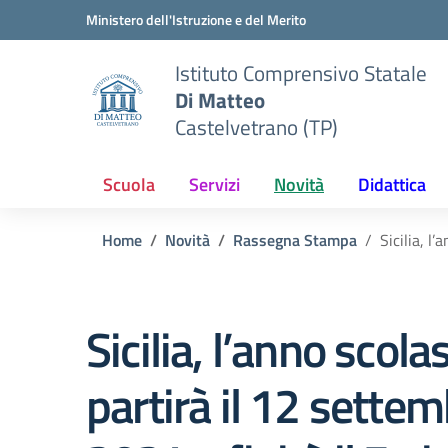
Vai ai contenuti
Vai al menu di navigazione
Vai al footer
Ministero dell'Istruzione e del Merito
Istituto Comprensivo Statale
Di Matteo
Castelvetrano (TP)
Scuola
Servizi
Novità
Didattica
Home
Novità
Rassegna Stampa
Sicilia, l
Sicilia, l’anno scola
partirà il 12 sette