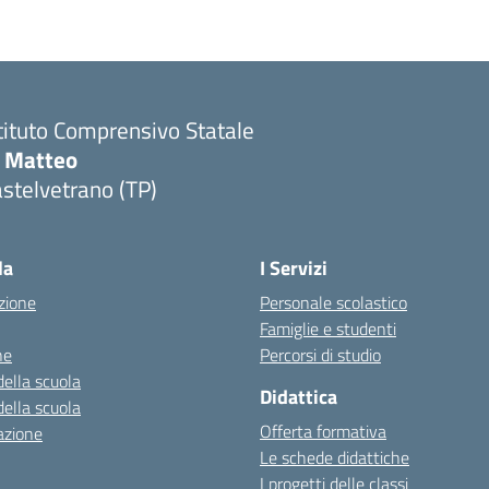
tituto Comprensivo Statale
i Matteo
stelvetrano (TP)
la
I Servizi
zione
Personale scolastico
Famiglie e studenti
ne
Percorsi di studio
della scuola
Didattica
della scuola
Offerta formativa
azione
Le schede didattiche
I progetti delle classi