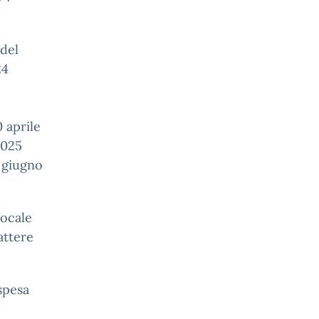
 del
24
 aprile
2025
2 giugno
locale
attere
ospesa