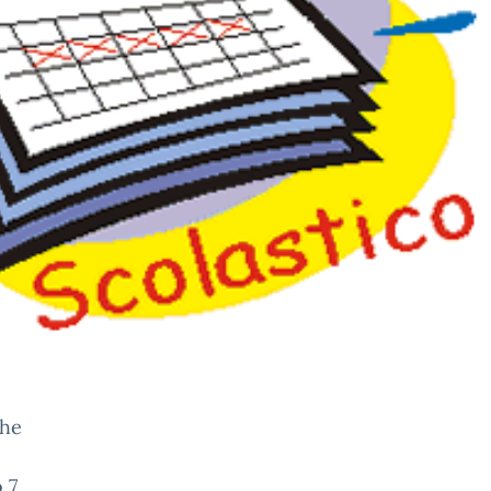
che
 7