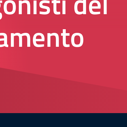
onisti del
amento