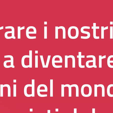
are i nostr
 a diventar
ini del mon