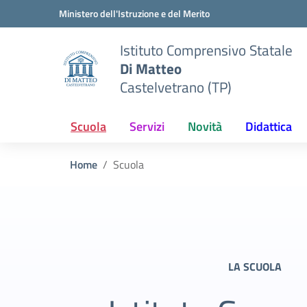
Vai ai contenuti
Vai al menu di navigazione
Vai al footer
Ministero dell'Istruzione e del Merito
Istituto Comprensivo Statale
Di Matteo
Castelvetrano (TP)
Scuola
Servizi
Novità
Didattica
Home
Scuola
LA SCUOLA