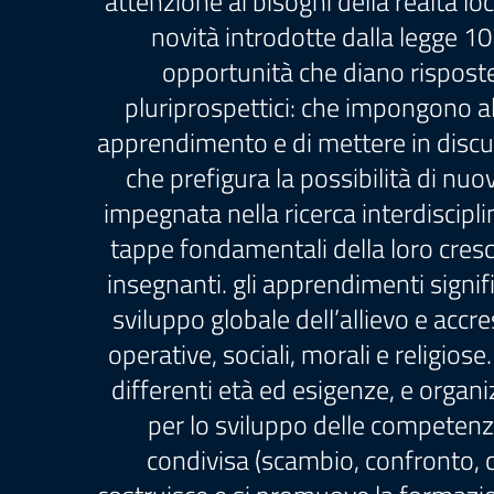
attenzione ai bisogni della realtà lo
novità introdotte dalla legge 1
opportunità che diano risposte 
pluriprospettici: che impongono a
apprendimento e di mettere in discuss
che prefigura la possibilità di nuo
impegnata nella ricerca interdisciplin
tappe fondamentali della loro cresci
insegnanti. gli apprendimenti signi
sviluppo globale dell’allievo e accr
operative, sociali, morali e religiose
differenti età ed esigenze, e organiz
per lo sviluppo delle competenz
condivisa (scambio, confronto, co