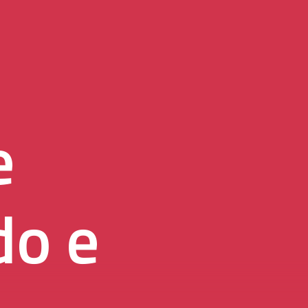
i
e
do e