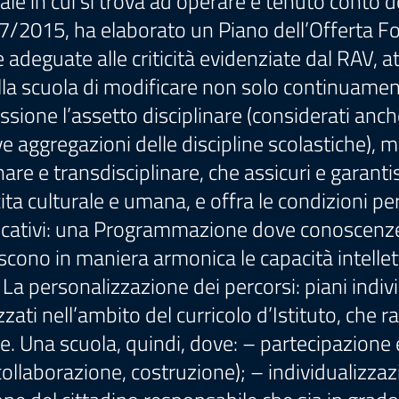
cale in cui si trova ad operare e tenuto conto d
07/2015, ha elaborato un Piano dell’Offerta For
adeguate alle criticità evidenziate dal RAV, att
lla scuola di modificare non solo continuamen
ione l’assetto disciplinare (considerati anche 
ve aggregazioni delle discipline scolastiche),
are e transdisciplinare, che assicuri e garantis
ta culturale e umana, e offra le condizioni per
ficativi: una Programmazione dove conoscenze 
escono in maniera armonica le capacità intellet
. La personalizzazione dei percorsi: piani indivi
zati nell’ambito del curricolo d’Istituto, che 
e. Una scuola, quindi, dove: – partecipazion
llaborazione, costruzione); – individualizzazi