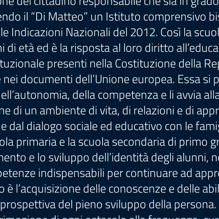
ne del cittadino responsabile che sia in grado
sendo il “Di Matteo” un Istituto comprensivo b
e Indicazioni Nazionali del 2012. Così la scuola
di età ed è la risposta al loro diritto all’educ
tituzionale presenti nella Costituzione della Re
 e nei documenti dell’Unione europea. Essa si p
dell’autonomia, della competenza e li avvia alla 
e di un ambiente di vita, di relazioni e di app
e dal dialogo sociale ed educativo con le famig
la primaria e la scuola secondaria di primo 
to e lo sviluppo dell’identità degli alunni, ne
tenze indispensabili per continuare ad appren
iclo è l’acquisizione delle conoscenze e delle ab
prospettiva del pieno sviluppo della persona. Pe