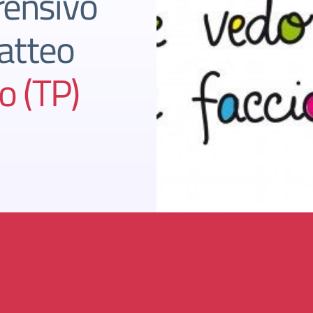
rensivo
atteo
o (TP)