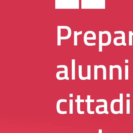
Prepar
alunni
cittad