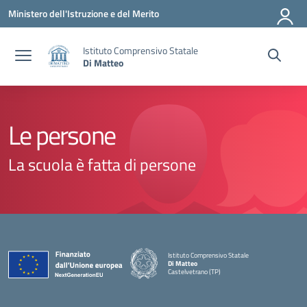
Vai ai contenuti
Vai al menu di navigazione
Vai al footer
Ministero dell'Istruzione e del Merito
Istituto Comprensivo Statale
Di Matteo
Le persone
La scuola è fatta di persone
Istituto Comprensivo Statale
Di Matteo
Castelvetrano (TP)