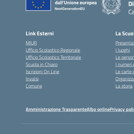
D
Ca
Link Esterni
La Scuo
MIUR
Presenta
Ufficio Scolastico Regionale
I luoghi
Ufficio Scolastico Territoriale
Le perso
Scuola in Chiaro
I numeri 
Iscrizioni On Line
Le carte 
Invalsi
Organizz
Comune
La storia
Amministrazione Trasparente
Albo online
Privacy poli