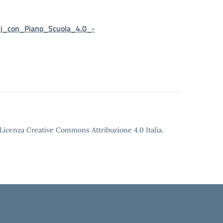
ati_con_Piano_Scuola_4.0_-
o Licenza Creative Commons Attribuzione 4.0 Italia.