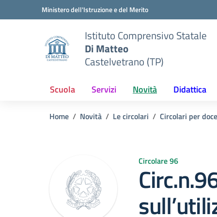
Vai ai contenuti
Vai al menu di navigazione
Vai al footer
Ministero dell'Istruzione e del Merito
Istituto Comprensivo Statale
Di Matteo
Castelvetrano (TP)
Scuola
Servizi
Novità
Didattica
Home
Novità
Le circolari
Circolari per doc
Circolare 96
Circ.n.9
sull’util