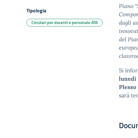
Piano “
Tipologia
Compone
Circolari per docenti e personale ATA
dagli a
innovat
del Pia
europea
classro
Si info
lunedì
Plesso
sarà ten
Docu