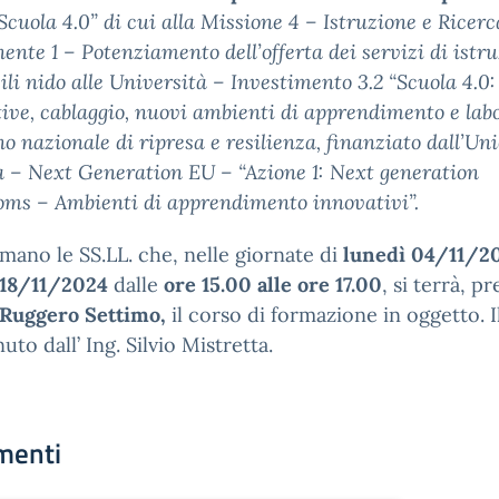
Scuola 4.0” di cui alla Missione 4 – Istruzione e Ricerc
nte 1 – Potenziamento dell’offerta dei servizi di istru
sili nido alle Università – Investimento 3.2 “Scuola 4.0:
ive, cablaggio, nuovi ambienti di apprendimento e labo
no nazionale di ripresa e resilienza, finanziato dall’Un
 – Next Generation EU – “Azione 1: Next generation
oms – Ambienti di apprendimento innovativi”.
rmano le SS.LL. che, nelle giornate di
lunedì 04/11/2
 18/11/2024
dalle
ore 15.00 alle ore 17.00
, si terrà, p
 Ruggero Settimo,
il corso di formazione in oggetto. I
uto dall’ Ing. Silvio Mistretta.
menti