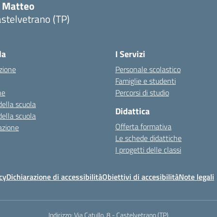
i Matteo
stelvetrano (TP)
la
I Servizi
zione
Personale scolastico
Famiglie e studenti
ne
Percorsi di studio
della scuola
Didattica
della scuola
Offerta formativa
azione
Le schede didattiche
I progetti delle classi
cy
Dichiarazione di accessibilità
Obiettivi di accesibilità
Note legali
Indirizzo:
Via Catullo, 8 - Castelvetrano (TP)