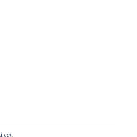
i
con