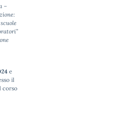
a –
zione:
 scuole
ratori”
ione
024
e
resso il
l corso