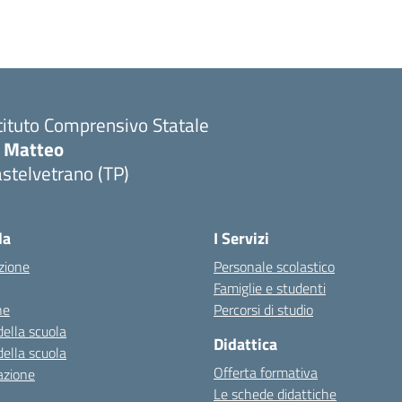
tituto Comprensivo Statale
i Matteo
stelvetrano (TP)
la
I Servizi
zione
Personale scolastico
Famiglie e studenti
ne
Percorsi di studio
della scuola
Didattica
della scuola
Offerta formativa
azione
Le schede didattiche