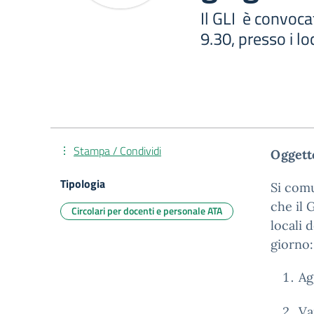
Il GLI è convoca
9.30, presso i lo
Stampa / Condividi
Oggett
Tipologia
Si comu
che il 
Circolari per docenti e personale ATA
locali 
giorno:
Ag
Va