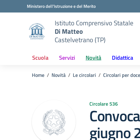
Vai ai contenuti
Vai al menu di navigazione
Vai al footer
Ministero dell'Istruzione e del Merito
Istituto Comprensivo Statale
Di Matteo
Castelvetrano (TP)
Scuola
Servizi
Novità
Didattica
Home
Novità
Le circolari
Circolari per doc
Circolare 536
Convoca
giugno 