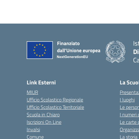
Is
D
Ca
Link Esterni
La Scuo
MIUR
Presenta
Ufficio Scolastico Regionale
I luoghi
Ufficio Scolastico Territoriale
Le perso
Scuola in Chiaro
I numeri 
Iscrizioni On Line
Le carte 
Invalsi
Organizz
Comune
La storia