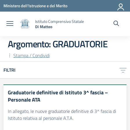
Vai ai contenuti
Vai al menu di navigazione
Vai al footer
Ministero dell'Istruzione e del Merito
Istituto Comprensivo Statale
Di Matteo
Argomento: GRADUATORIE
Stampa / Condividi
FILTRI
Graduatorie definitive di Istituto 3^ fascia –
Personale ATA
In allegato, le nuove graduatorie definitive di 3^ fascia di
Istituto relativa al personale A.T.A.