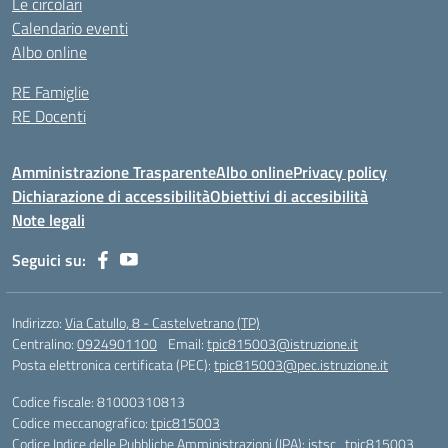
Le circolari
Calendario eventi
Albo online
RE Famiglie
RE Docenti
Amministrazione Trasparente
Albo online
Privacy policy
Dichiarazione di accessibilità
Obiettivi di accesibilità
Note legali
Seguici su:
Indirizzo:
Via Catullo, 8 - Castelvetrano (TP)
Centralino:
0924901100
Email:
tpic815003@istruzione.it
Posta elettronica certificata (PEC):
tpic815003@pec.istruzione.it
Codice fiscale: 81000310813
Codice meccanografico:
tpic815003
Codice Indice delle Pubbliche Amministrazioni (IPA): istsc_tpic815003