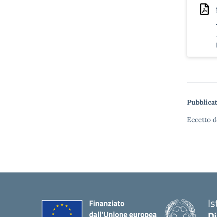
Pubblicat
Eccetto d
Is
D