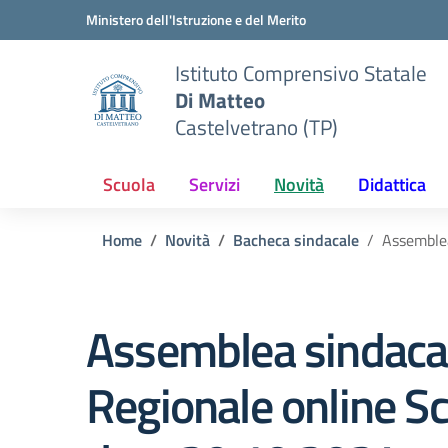
Vai ai contenuti
Vai al menu di navigazione
Vai al footer
Ministero dell'Istruzione e del Merito
Istituto Comprensivo Statale
Di Matteo
Castelvetrano (TP)
Scuola
Servizi
Novità
Didattica
Home
Novità
Bacheca sindacale
Assemblea
Assemblea sindaca
Regionale online Sc