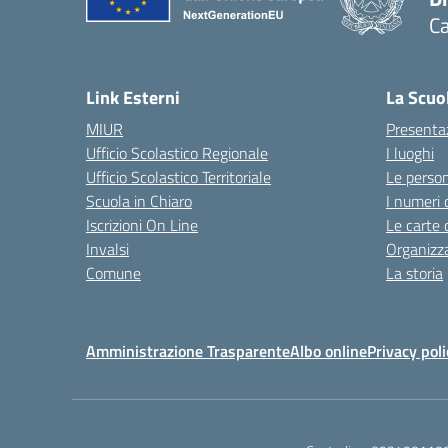
Ca
Link Esterni
La Scuo
MIUR
Presenta
Ufficio Scolastico Regionale
I luoghi
Ufficio Scolastico Territoriale
Le perso
Scuola in Chiaro
I numeri 
Iscrizioni On Line
Le carte 
Invalsi
Organizz
Comune
La storia
Amministrazione Trasparente
Albo online
Privacy poli