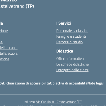
stelvetrano (TP)
la
I Servizi
zione
Personale scolastico
Famiglie e studenti
ne
Percorsi di studio
della scuola
Didattica
della scuola
Offerta formativa
azione
Le schede didattiche
I progetti delle classi
cy
Dichiarazione di accessibilità
Obiettivi di accesibilità
Note legali
Indirizzo:
Via Catullo, 8 - Castelvetrano (TP)