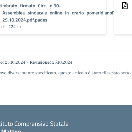
timbrato_firmato_Circ._n.90-
_Assemblea_sindacale_online_in_orario_pomeridianoFLC_CGIL
_29.10.2024.pdf.pades
pdf - 224 kb
o:
25.10.2024
-
Revisione:
25.10.2024
ove diversamente specificato, questo articolo è stato rilasciato sott
tituto Comprensivo Statale
i Matteo