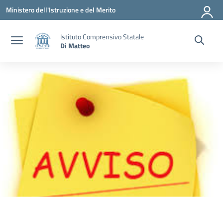
Vai ai contenuti
Vai al menu di navigazione
Vai al footer
Ministero dell'Istruzione e del Merito
Istituto Comprensivo Statale
Di Matteo