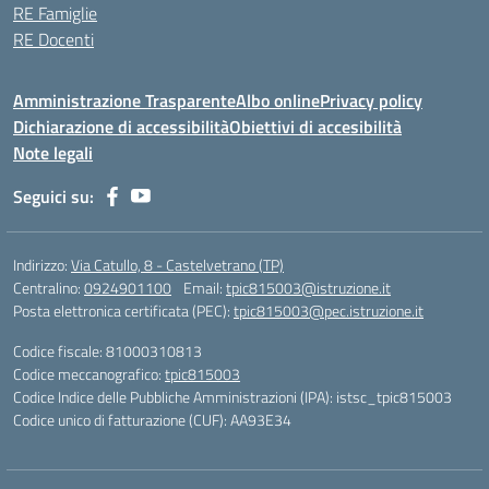
RE Famiglie
RE Docenti
Amministrazione Trasparente
Albo online
Privacy policy
Dichiarazione di accessibilità
Obiettivi di accesibilità
Note legali
Seguici su:
Indirizzo:
Via Catullo, 8 - Castelvetrano (TP)
Centralino:
0924901100
Email:
tpic815003@istruzione.it
Posta elettronica certificata (PEC):
tpic815003@pec.istruzione.it
Codice fiscale: 81000310813
Codice meccanografico:
tpic815003
Codice Indice delle Pubbliche Amministrazioni (IPA): istsc_tpic815003
Codice unico di fatturazione (CUF): AA93E34