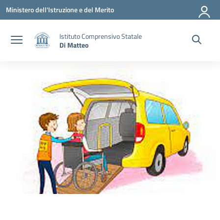
Vai ai contenuti
Vai al menu di navigazione
Vai al footer
Ministero dell'Istruzione e del Merito
Istituto Comprensivo Statale
Di Matteo