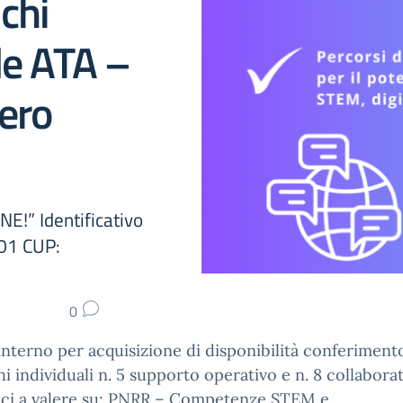
chi
le ATA –
ero
” Identificativo
01 CUP:
0
interno per acquisizione di disponibilità conferiment
hi individuali n. 5 supporto operativo e n. 8 collabora
tici a valere su: PNRR – Competenze STEM e