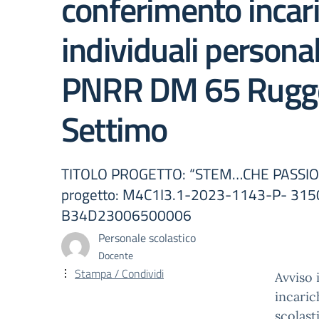
conferimento incari
individuali persona
PNRR DM 65 Rugg
Settimo
TITOLO PROGETTO: “STEM…CHE PASSIONE!
progetto: M4C1I3.1-2023-1143-P- 315
B34D23006500006
Personale scolastico
Docente
Stampa / Condividi
Avviso 
incaric
scolas