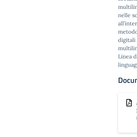
multili
nelle s
all’inte
metodol
digital
multili
Linea 
linguag
Docu