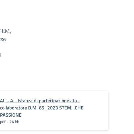
STEM,
nze
i
_Collaboratori_scolastici_DM_65-
ALL. A - Istanza di partecipazione ata -
collaboratore D.M. 65_2023 STEM...CHE
PASSIONE
pdf - 74 kb