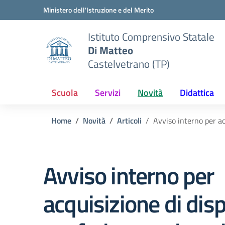
Vai ai contenuti
Vai al menu di navigazione
Vai al footer
Ministero dell'Istruzione e del Merito
Istituto Comprensivo Statale
Di Matteo
Castelvetrano (TP)
Scuola
Servizi
Novità
Didattica
Home
Novità
Articoli
Avviso interno per a
Avviso interno per
acquisizione di disp