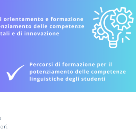
o
tori