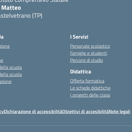
i Matteo
stelvetrano (TP)
la
I Servizi
zione
Personale scolastico
Famiglie e studenti
ne
Percorsi di studio
della scuola
Didattica
della scuola
Offerta formativa
azione
Le schede didattiche
I progetti delle classi
cy
Dichiarazione di accessibilità
Obiettivi di accesibilità
Note legali