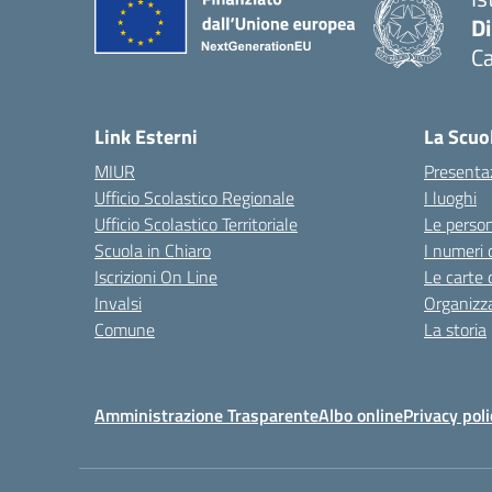
D
Ca
Link Esterni
La Scuo
MIUR
Presenta
Ufficio Scolastico Regionale
I luoghi
Ufficio Scolastico Territoriale
Le perso
Scuola in Chiaro
I numeri 
Iscrizioni On Line
Le carte 
Invalsi
Organizz
Comune
La storia
Amministrazione Trasparente
Albo online
Privacy poli