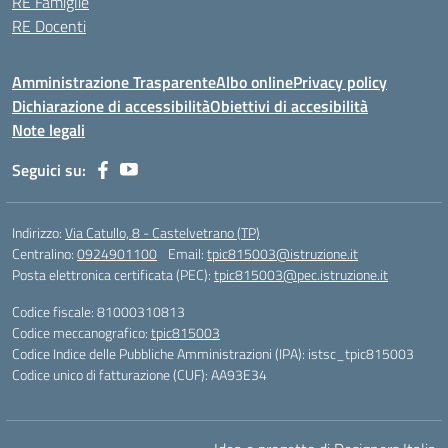
RE Famiglie
RE Docenti
Amministrazione Trasparente
Albo online
Privacy policy
Dichiarazione di accessibilità
Obiettivi di accesibilità
Note legali
Seguici su:
Indirizzo:
Via Catullo, 8 - Castelvetrano (TP)
Centralino:
0924901100
Email:
tpic815003@istruzione.it
Posta elettronica certificata (PEC):
tpic815003@pec.istruzione.it
Codice fiscale: 81000310813
Codice meccanografico:
tpic815003
Codice Indice delle Pubbliche Amministrazioni (IPA): istsc_tpic815003
Codice unico di fatturazione (CUF): AA93E34