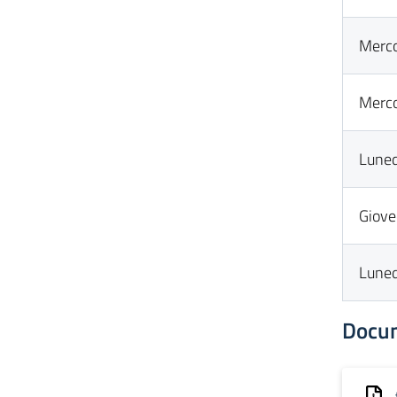
Merco
Merco
Lune
Giove
Lune
Docu