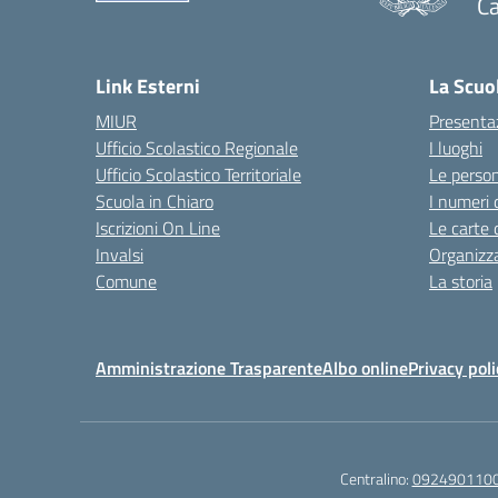
Ca
Link Esterni
La Scuo
MIUR
Presenta
Ufficio Scolastico Regionale
I luoghi
Ufficio Scolastico Territoriale
Le perso
Scuola in Chiaro
I numeri 
Iscrizioni On Line
Le carte 
Invalsi
Organizz
Comune
La storia
Amministrazione Trasparente
Albo online
Privacy poli
Centralino:
092490110