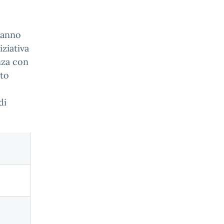
ranno
iziativa
nza con
sto
di