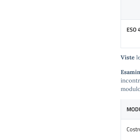
ESO 4
Viste
l
Esamin
incontr
modulo
MODU
Costru