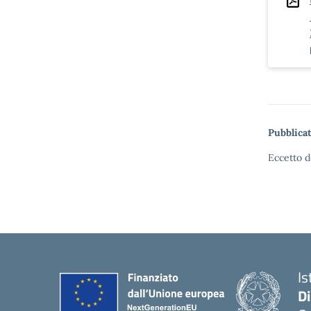
Pubblicat
Eccetto d
Is
D