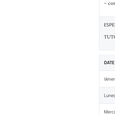
– co
ESPER
TUTO
DAT
Vener
Lune
Merco