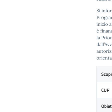
Si info
Progra
inizio 
è finan
la Prio
dall’Av
autoriz
orienta
Scopr
CUP
Obiet