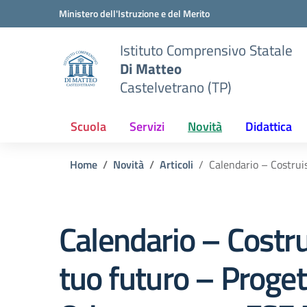
Vai ai contenuti
Vai al menu di navigazione
Vai al footer
Ministero dell'Istruzione e del Merito
Istituto Comprensivo Statale
Di Matteo
Castelvetrano (TP)
Scuola
Servizi
Novità
Didattica
Home
Novità
Articoli
Calendario – Costrui
Calendario – Costrui
tuo futuro – Proget