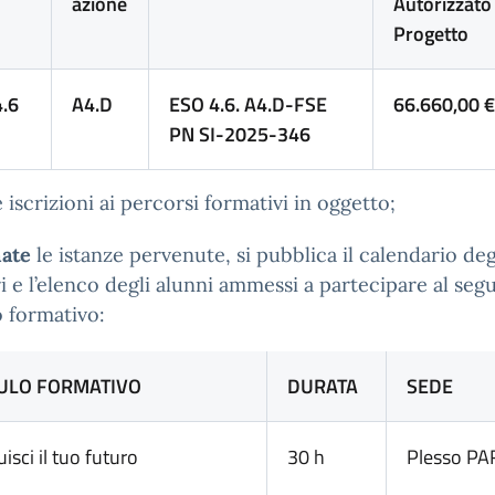
azione
Autorizzato
Progetto
.6
A4.D
ESO 4.6. A4.D-FSE
66.660,00 
PN SI-2025-346
e iscrizioni ai percorsi formativi in oggetto;
ate
le istanze pervenute, si pubblica il calendario deg
i e l’elenco degli alunni ammessi a partecipare al seg
 formativo:
LO FORMATIVO
DURATA
SEDE
isci il tuo futuro
30 h
Plesso P