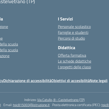
stelvetrano (TP)
la
I Servizi
zione
Personale scolastico
Famiglie e studenti
ne
Percorsi di studio
della scuola
Didattica
della scuola
Offerta formativa
azione
Le schede didattiche
I progetti delle classi
cy
Dichiarazione di accessibilità
Obiettivi di accesibilità
Note legali
Indirizzo:
Via Catullo, 8 - Castelvetrano (TP)
0
Email:
tpic815003@istruzione.it
Posta elettronica certificata (PEC):
tpic8