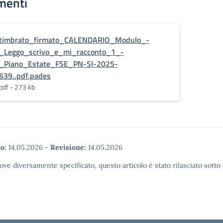
menti
timbrato_firmato_CALENDARIO_Modulo_-
_Leggo_scrivo_e_mi_racconto_1_-
_Piano_Estate_FSE_PN-SI-2025-
639..pdf.pades
pdf - 273 kb
o:
14.05.2026
-
Revisione:
14.05.2026
ove diversamente specificato, questo articolo è stato rilasciato sott