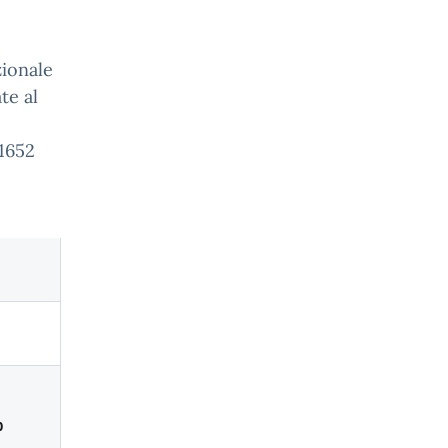
zionale
te al
81652
o