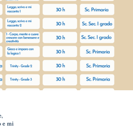
e,
o e mi