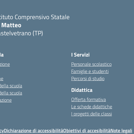
tituto Comprensivo Statale
i Matteo
stelvetrano (TP)
la
I Servizi
zione
Personale scolastico
Famiglie e studenti
ne
Percorsi di studio
della scuola
Didattica
della scuola
Offerta formativa
azione
Le schede didattiche
I progetti delle classi
cy
Dichiarazione di accessibilità
Obiettivi di accesibilità
Note legali