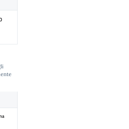
0
li
uente
na