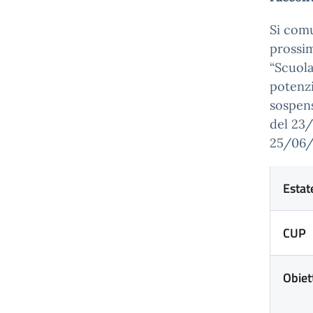
Si comu
prossim
“Scuola
potenzi
sospens
del 23/
25/06/
Estat
CUP
Obiet