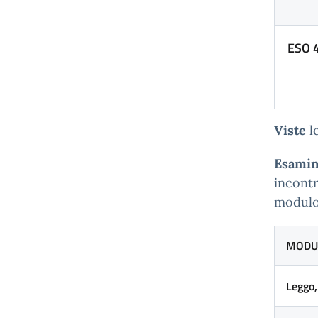
ESO 4
Viste
l
Esamin
incontr
modulo
MODU
Leggo,