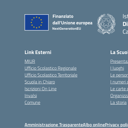
Is
D
Ca
Link Esterni
La Scuo
MIUR
Presenta
Ufficio Scolastico Regionale
I luoghi
Ufficio Scolastico Territoriale
Le perso
Scuola in Chiaro
I numeri 
Iscrizioni On Line
Le carte 
Invalsi
Organizz
Comune
La storia
Amministrazione Trasparente
Albo online
Privacy poli