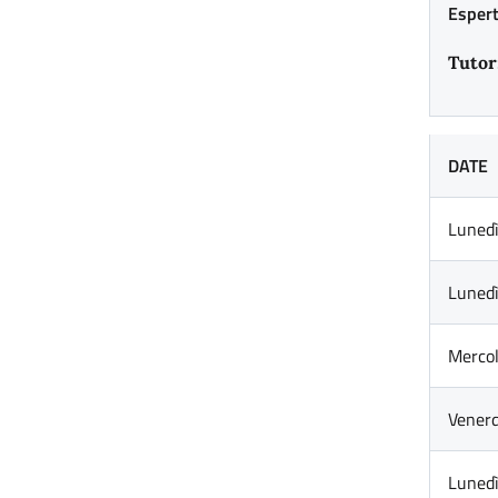
Espert
Tutor
DATE
Luned
Luned
Merco
Vener
Luned