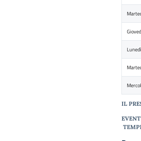
Marte
Giove
Luned
Marte
Merco
IL PR
EVENT
TEMP