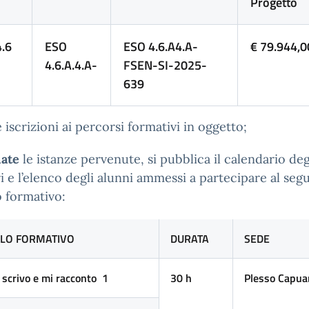
Progetto
.6
ESO
ESO 4.6.A4.A-
€ 79.944,0
4.6.A.4.A-
FSEN-SI-2025-
639
e iscrizioni ai percorsi formativi in oggetto;
ate
le istanze pervenute, si pubblica il calendario deg
i e l’elenco degli alunni ammessi a partecipare al seg
 formativo:
LO FORMATIVO
DURATA
SEDE
 scrivo e mi racconto 1
30 h
Plesso Capua