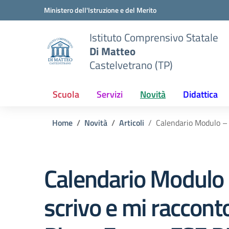
Vai ai contenuti
Vai al menu di navigazione
Vai al footer
Ministero dell'Istruzione e del Merito
Istituto Comprensivo Statale
Di Matteo
Castelvetrano (TP)
Scuola
Servizi
Novità
Didattica
Home
Novità
Articoli
Calendario Modulo –
Calendario Modulo
scrivo e mi raccont