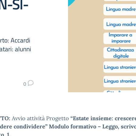
N-SI-
rto: Accardi
tari: alunni
0
TTO:
Avvio attività Progetto
“Estate insieme: crescer
dere condividere” Modulo formativo – Leggo, scriv
o 1.