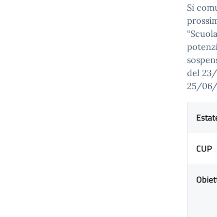
Si comu
prossim
“Scuola
potenzi
sospens
del 23/
25/06
Estat
CUP
Obiet