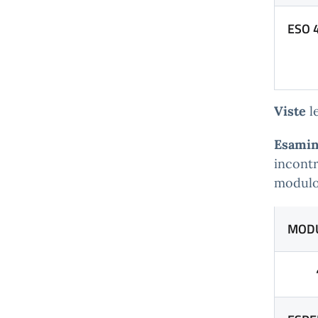
ESO 4
Viste
l
Esamin
incontr
modulo
MODU
“Tri