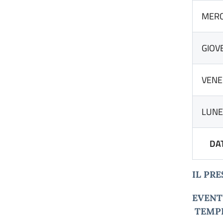
MERC
GIOV
VENE
LUNE
DATA 
IL PR
EVENT
TEMP