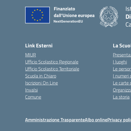
Is
D
Ca
Link Esterni
La Scuo
MIUR
Presenta
Ufficio Scolastico Regionale
I luoghi
Ufficio Scolastico Territoriale
Le perso
Scuola in Chiaro
I numeri 
Iscrizioni On Line
Le carte 
Invalsi
Organizz
Comune
La storia
Amministrazione Trasparente
Albo online
Privacy poli