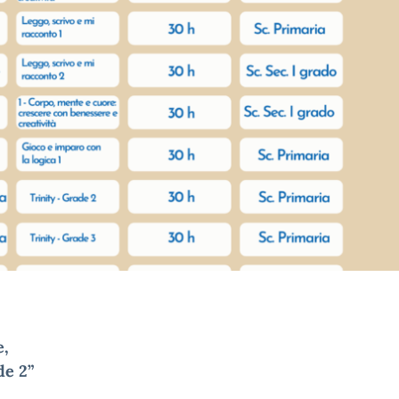
e,
de 2”