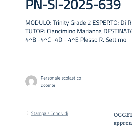
PN-SI-2025-639
MODULO: Trinity Grade 2 ESPERTO: Di R
TUTOR: Ciancimino Marianna DESTINATAR
4^B -4^C -4D - 4^E Plesso R. Settimo
Personale scolastico
Docente
Stampa / Condividi
OGGE
appren