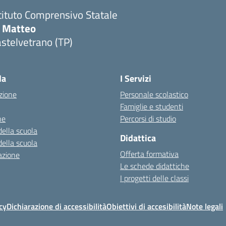
tituto Comprensivo Statale
i Matteo
stelvetrano (TP)
la
I Servizi
zione
Personale scolastico
Famiglie e studenti
ne
Percorsi di studio
della scuola
Didattica
della scuola
Offerta formativa
azione
Le schede didattiche
I progetti delle classi
cy
Dichiarazione di accessibilità
Obiettivi di accesibilità
Note legali