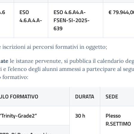
.6
ESO
ESO 4.6.A4.A-
€ 79.944,0
4.6.A.4.A-
FSEN-SI-2025-
639
e iscrizioni ai percorsi formativi in oggetto;
ate
le istanze pervenute, si pubblica il calendario deg
i e l’elenco degli alunni ammessi a partecipare al seg
 formativo:
LO FORMATIVO
DURATA
SEDE
nity-Grade2”
30 h
Plesso
R.SETTIMO