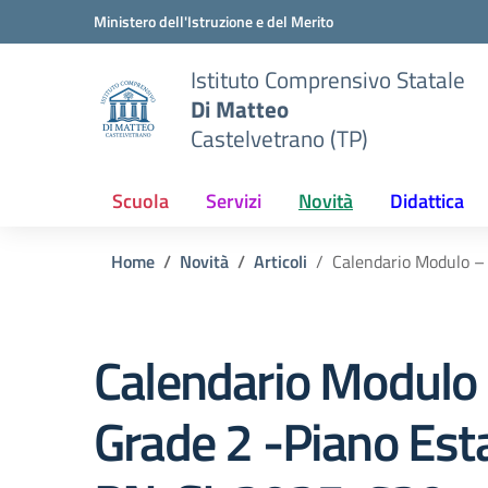
Vai ai contenuti
Vai al menu di navigazione
Vai al footer
Ministero dell'Istruzione e del Merito
Istituto Comprensivo Statale
Di Matteo
Castelvetrano (TP)
Scuola
Servizi
Novità
Didattica
Home
Novità
Articoli
Calendario Modulo –
Calendario Modulo 
Grade 2 -Piano Est