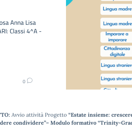
osa Anna Lisa
I: Classi 4^A -
0
TTO:
Avvio attività Progetto
“Estate insieme: crescer
dere condividere”
– Modulo formativo “Trinity-Gra