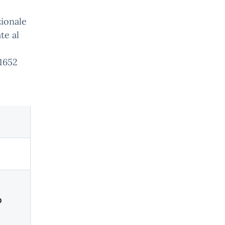
zionale
te al
81652
o