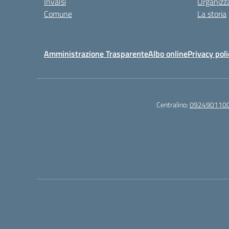
Invalsi
Organizz
Comune
La storia
Amministrazione Trasparente
Albo online
Privacy poli
Centralino:
092490110