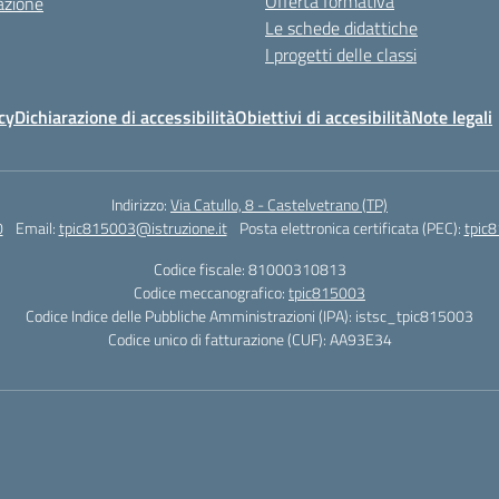
Offerta formativa
azione
Le schede didattiche
I progetti delle classi
cy
Dichiarazione di accessibilità
Obiettivi di accesibilità
Note legali
Indirizzo:
Via Catullo, 8 - Castelvetrano (TP)
0
Email:
tpic815003@istruzione.it
Posta elettronica certificata (PEC):
tpic8
Codice fiscale: 81000310813
Codice meccanografico:
tpic815003
Codice Indice delle Pubbliche Amministrazioni (IPA): istsc_tpic815003
Codice unico di fatturazione (CUF): AA93E34