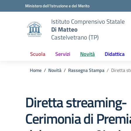
Vai ai contenuti
Vai al menu di navigazione
Vai al footer
Ministero dell'Istruzione e del Merito
Istituto Comprensivo Statale
Di Matteo
Castelvetrano (TP)
Scuola
Servizi
Novità
Didattica
Home
Novità
Rassegna Stampa
Diretta s
Diretta streaming-
Cerimonia di Premi