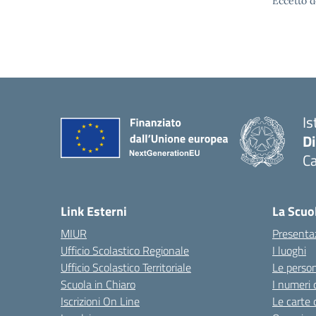
Eccetto d
Is
D
Ca
Link Esterni
La Scuo
MIUR
Presenta
Ufficio Scolastico Regionale
I luoghi
Ufficio Scolastico Territoriale
Le perso
Scuola in Chiaro
I numeri 
Iscrizioni On Line
Le carte 