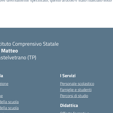
ove diversamente specificato, questo articolo è stato rilasciato sott
tituto Comprensivo Statale
i Matteo
stelvetrano (TP)
la
I Servizi
zione
Personale scolastico
Famiglie e studenti
ne
Percorsi di studio
della scuola
Didattica
della scuola