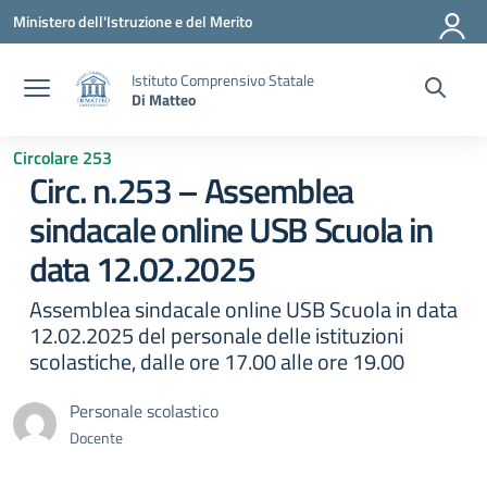
Vai ai contenuti
Vai al menu di navigazione
Vai al footer
Ministero dell'Istruzione e del Merito
Istituto Comprensivo Statale
Di Matteo
Circolare 253
Circ. n.253 – Assemblea
sindacale online USB Scuola in
data 12.02.2025
Assemblea sindacale online USB Scuola in data
12.02.2025 del personale delle istituzioni
scolastiche, dalle ore 17.00 alle ore 19.00
Personale scolastico
Docente