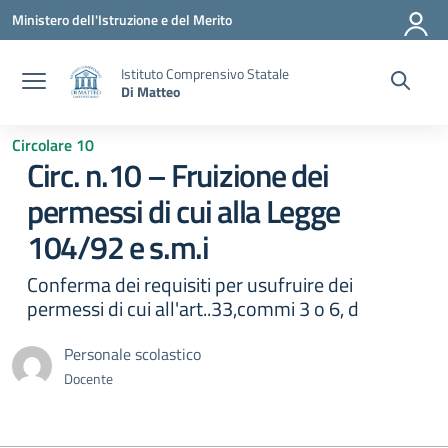
Vai ai contenuti
Vai al menu di navigazione
Vai al footer
Ministero dell'Istruzione e del Merito
Istituto Comprensivo Statale
Di Matteo
Circolare 10
Circ. n.10 – Fruizione dei
permessi di cui alla Legge
104/92 e s.m.i
Conferma dei requisiti per usufruire dei
permessi di cui all'art..33,commi 3 o 6, d
Personale scolastico
Docente