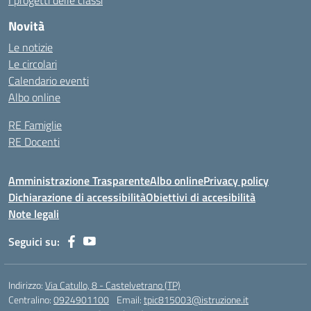
I progetti delle classi
Novità
Le notizie
Le circolari
Calendario eventi
Albo online
RE Famiglie
RE Docenti
Amministrazione Trasparente
Albo online
Privacy policy
Dichiarazione di accessibilità
Obiettivi di accesibilità
Note legali
Seguici su:
Indirizzo:
Via Catullo, 8 - Castelvetrano (TP)
Centralino:
0924901100
Email:
tpic815003@istruzione.it