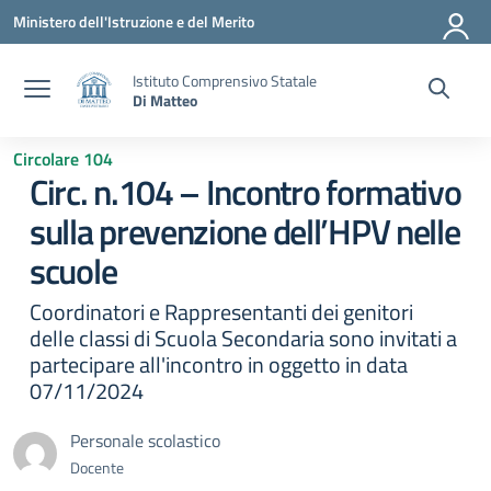
Vai ai contenuti
Vai al menu di navigazione
Vai al footer
Ministero dell'Istruzione e del Merito
Istituto Comprensivo Statale
Di Matteo
Circolare 104
Circ. n.104 – Incontro formativo
sulla prevenzione dell’HPV nelle
scuole
Coordinatori e Rappresentanti dei genitori
delle classi di Scuola Secondaria sono invitati a
partecipare all'incontro in oggetto in data
07/11/2024
Personale scolastico
Docente