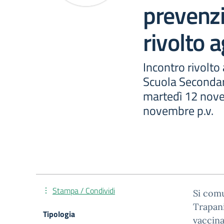
prevenz
rivolto a
Incontro rivolto a
Scuola Secondari
martedì 12 nov
novembre p.v.
Stampa / Condividi
Si comu
Trapani
Tipologia
vaccina