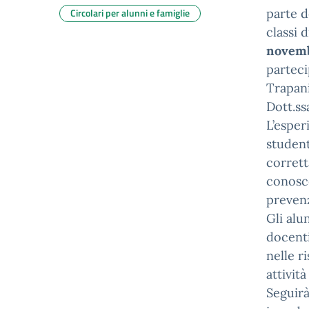
Circolari per alunni e famiglie
parte d
classi 
novemb
parteci
Trapani
Dott.ss
L’esper
student
corrett
conosce
prevenz
Gli alu
docenti
nelle r
attività
Seguirà