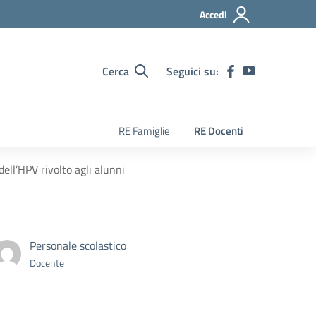
Accedi
Cerca
Seguici su:
RE Famiglie
RE Docenti
ell’HPV rivolto agli alunni
Personale scolastico
Docente