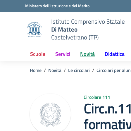
Vai ai contenuti
Vai al menu di navigazione
Vai al footer
Ministero dell'Istruzione e del Merito
Istituto Comprensivo Statale
Di Matteo
Castelvetrano (TP)
Scuola
Servizi
Novità
Didattica
Home
Novità
Le circolari
Circolari per alun
Circolare 111
Circ.n.1
formativ