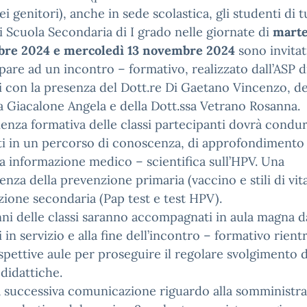
ei genitori), anche in sede scolastica, gli studenti di t
di Scuola Secondaria di I grado nelle giornate di
marte
re 2024 e mercoledì 13 novembre 2024
sono invitat
pare ad un incontro – formativo, realizzato dall’ASP d
 con la presenza del Dott.re Di Gaetano Vincenzo, de
a Giacalone Angela e della Dott.ssa Vetrano Rosanna.
ienza formativa delle classi partecipanti dovrà condur
i in un percorso di conoscenza, di approfondimento 
a informazione medico – scientifica sull’HPV. Una
nza della prevenzione primaria (vaccino e stili di vita
ione secondaria (Pap test e test HPV).
nni delle classi saranno accompagnati in aula magna d
 in servizio e alla fine dell’incontro – formativo rien
ispettive aule per proseguire il regolare svolgimento d
 didattiche.
 successiva comunicazione riguardo alla somministra