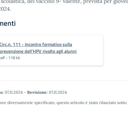
 scolastica, del vaccino 9- valente, prevista per giove
2024.
menti
Circ.n. 111 - Incontro formativo sulla
prevenzione dell'HPV rivolto agli alunni
pdf - 118 kb
o:
07.11.2024
-
Revisione:
07.11.2024
ove diversamente specificato, questo articolo è stato rilasciato sott