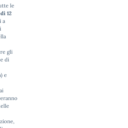
utte le
dì 12
i a
i
lla
re gli
e di
) e
ai
treranno
elle
zione,