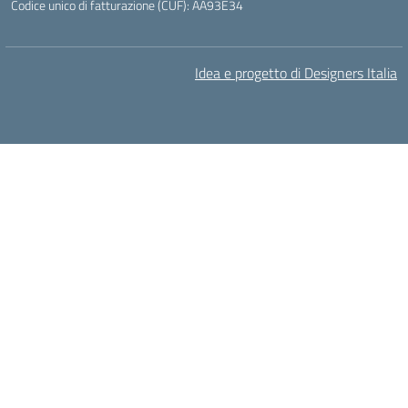
Codice unico di fatturazione (CUF): AA93E34
Idea e progetto di Designers Italia