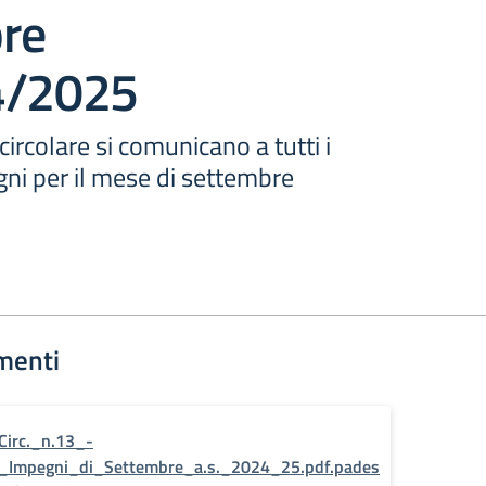
re
4/2025
circolare si comunicano a tutti i
gni per il mese di settembre
menti
Circ._n.13_-
_Impegni_di_Settembre_a.s._2024_25.pdf.pades