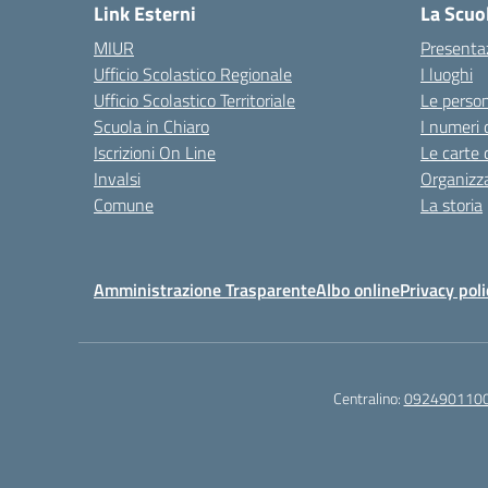
Link Esterni
La Scuo
MIUR
Presenta
Ufficio Scolastico Regionale
I luoghi
Ufficio Scolastico Territoriale
Le perso
Scuola in Chiaro
I numeri 
Iscrizioni On Line
Le carte 
Invalsi
Organizz
Comune
La storia
Amministrazione Trasparente
Albo online
Privacy poli
Centralino:
092490110