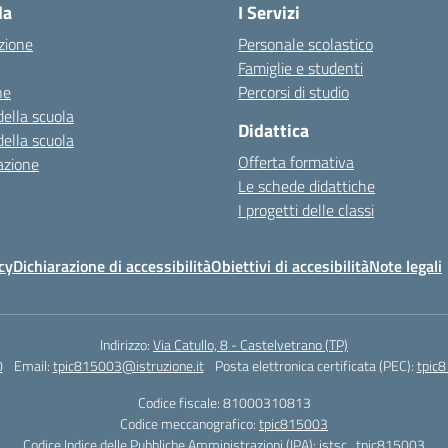
la
I Servizi
zione
Personale scolastico
Famiglie e studenti
ne
Percorsi di studio
della scuola
Didattica
della scuola
Offerta formativa
azione
Le schede didattiche
I progetti delle classi
cy
Dichiarazione di accessibilità
Obiettivi di accesibilità
Note legali
Indirizzo:
Via Catullo, 8 - Castelvetrano (TP)
0
Email:
tpic815003@istruzione.it
Posta elettronica certificata (PEC):
tpic8
Codice fiscale: 81000310813
Codice meccanografico:
tpic815003
Codice Indice delle Pubbliche Amministrazioni (IPA): istsc_tpic815003