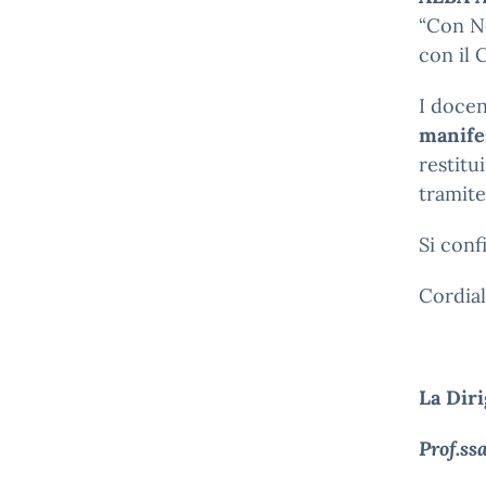
“Con No
con il 
I docen
manife
restitu
tramite
Si conf
Cordiali
La Diri
Prof.ss