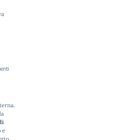
va
 enti
terna.
la
di
o
e
etto