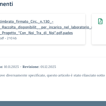
menti
timbrato_firmato_Circ._n.130_-
_Raccolta_disponibilit__per_incarico_nel_laboratorio_musical
_Progetto_“Con_Noi_Tra_di_Noi”.pdf.pades
pdf - 210 kb
o:
10.11.2025
-
Revisione:
01.12.2025
ove diversamente specificato, questo articolo è stato rilasciato sott