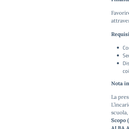
Favorir
attrave
Requisi
Co
Sen
Dis
coi
Nota i
La pres
L’incar
scuola,
Scopo 
ALBA A