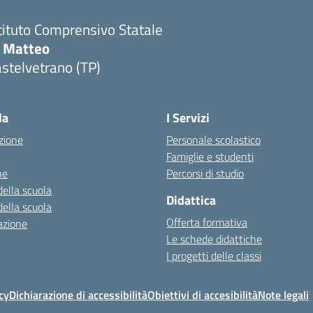
tituto Comprensivo Statale
i Matteo
stelvetrano (TP)
la
I Servizi
zione
Personale scolastico
Famiglie e studenti
ne
Percorsi di studio
della scuola
Didattica
della scuola
Offerta formativa
azione
Le schede didattiche
I progetti delle classi
cy
Dichiarazione di accessibilità
Obiettivi di accesibilità
Note legali