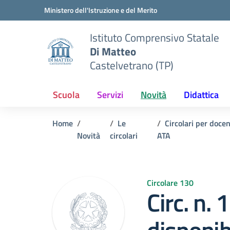
Vai ai contenuti
Vai al menu di navigazione
Vai al footer
Ministero dell'Istruzione e del Merito
Istituto Comprensivo Statale
Di Matteo
Castelvetrano (TP)
Scuola
Servizi
Novità
Didattica
Home
Le
Circolari per doce
Novità
circolari
ATA
Circolare 130
Circ. n.