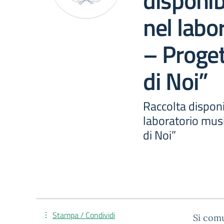
disponibi
nel labo
– Proget
di Noi”
Raccolta disponib
laboratorio musi
di Noi”
Stampa / Condividi
Si comu