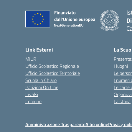
Is
D
Ca
Link Esterni
La Scuo
MIUR
Presenta
Ufficio Scolastico Regionale
I luoghi
Ufficio Scolastico Territoriale
Le perso
Scuola in Chiaro
I numeri 
Iscrizioni On Line
Le carte 
Invalsi
Organizz
Comune
La storia
Amministrazione Trasparente
Albo online
Privacy poli