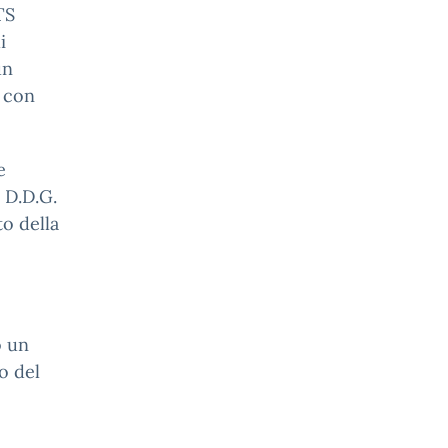
TS
i
un
i con
e
l D.D.G.
o della
o un
o del