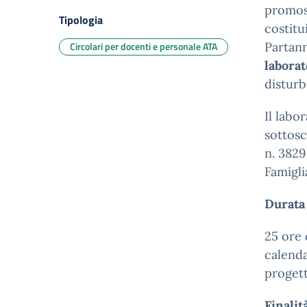
promos
Tipologia
costitu
Circolari per docenti e personale ATA
Partann
laborat
disturb
Il labo
sottosc
n. 3829
Famigli
Durata 
25 ore 
calenda
progett
Finalit