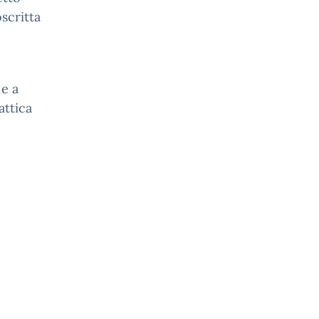
scritta
 e a
attica