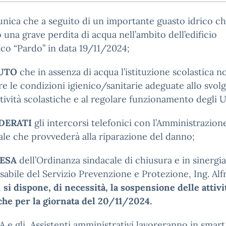
nica che a seguito di un importante guasto idrico c
 una grave perdita di acqua nell’ambito dell’edificio
ico “Pardo” in data 19/11/2024;
UTO
che in assenza di acqua l’istituzione scolastica 
re le condizioni igienico/sanitarie adeguate allo svo
ttività scolastiche e al regolare funzionamento degli Uf
DERATI
gli intercorsi telefonici con l’Amministrazion
e che provvederà alla riparazione del danno;
TESA
dell’Ordinanza sindacale di chiusura e in sinergia
abile del Servizio Prevenzione e Protezione, Ing. Alf
,
si dispone, di necessità, la sospensione delle attivi
che per la giornata del 20/11/2024.
 e gli Assistenti amministrativi lavoreranno in smart