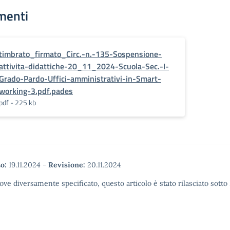
menti
timbrato_firmato_Circ.-n.-135-Sospensione-
attivita-didattiche-20_11_2024-Scuola-Sec.-I-
Grado-Pardo-Uffici-amministrativi-in-Smart-
working-3.pdf.pades
pdf - 225 kb
o:
19.11.2024
-
Revisione:
20.11.2024
ove diversamente specificato, questo articolo è stato rilasciato sott