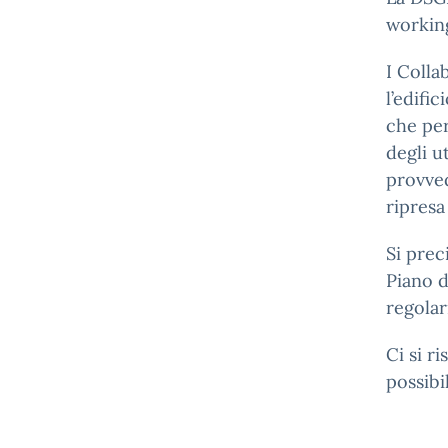
workin
I Colla
l’edifi
che per
degli u
provved
ripresa
Si prec
Piano d
regola
Ci si r
possibi