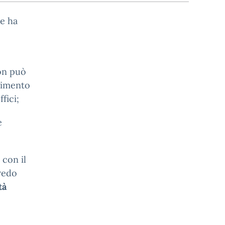
he ha
non può
lgimento
fici;
e
 con il
redo
tà