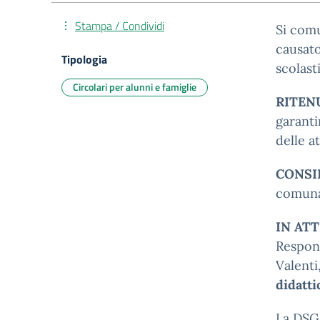
Stampa / Condividi
Si comu
causato
Tipologia
scolast
Circolari per alunni e famiglie
RITEN
garanti
delle a
CONSI
comunal
IN AT
Respons
Valenti
didatti
La DSGA