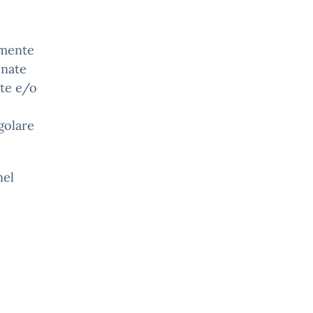
rmente
onate
nte e/o
golare
nel