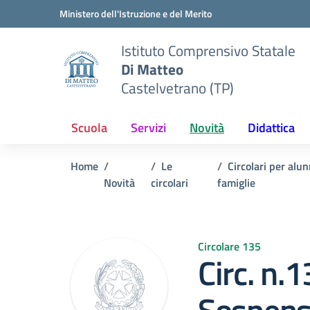
Vai ai contenuti
Vai al menu di navigazione
Vai al footer
Ministero dell'Istruzione e del Merito
Istituto Comprensivo Statale
Di Matteo
Castelvetrano (TP)
Scuola
Servizi
Novità
Didattica
Home
Le
Circolari per alun
Novità
circolari
famiglie
Circolare 135
Circ. n.