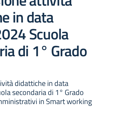
one attività
he in data
024 Scuola
ia di 1° Grado
vità didattiche in data
la secondaria di 1° Grado
mministrativi in Smart working