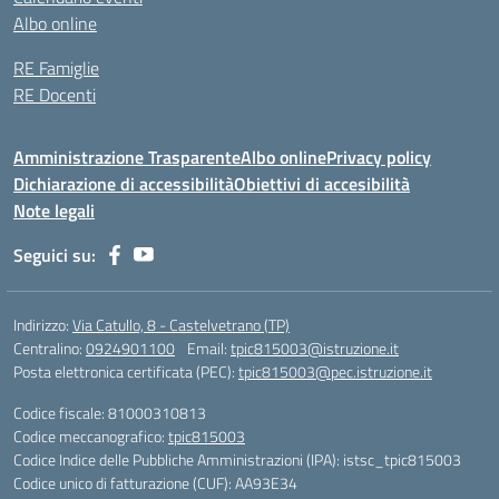
Albo online
RE Famiglie
RE Docenti
Amministrazione Trasparente
Albo online
Privacy policy
Dichiarazione di accessibilità
Obiettivi di accesibilità
Note legali
Seguici su:
Indirizzo:
Via Catullo, 8 - Castelvetrano (TP)
Centralino:
0924901100
Email:
tpic815003@istruzione.it
Posta elettronica certificata (PEC):
tpic815003@pec.istruzione.it
Codice fiscale: 81000310813
Codice meccanografico:
tpic815003
Codice Indice delle Pubbliche Amministrazioni (IPA): istsc_tpic815003
Codice unico di fatturazione (CUF): AA93E34