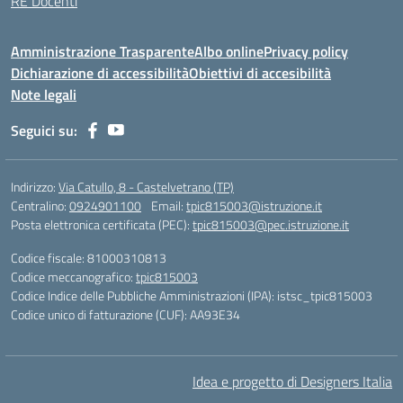
RE Docenti
Amministrazione Trasparente
Albo online
Privacy policy
Dichiarazione di accessibilità
Obiettivi di accesibilità
Note legali
Seguici su:
Indirizzo:
Via Catullo, 8 - Castelvetrano (TP)
Centralino:
0924901100
Email:
tpic815003@istruzione.it
Posta elettronica certificata (PEC):
tpic815003@pec.istruzione.it
Codice fiscale: 81000310813
Codice meccanografico:
tpic815003
Codice Indice delle Pubbliche Amministrazioni (IPA): istsc_tpic815003
Codice unico di fatturazione (CUF): AA93E34
Idea e progetto di Designers Italia