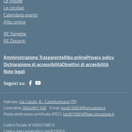
Le notizie
Le circolari
Calendario eventi
Albo online
RE Famiglie
RE Docenti
Amministrazione Trasparente
Albo online
Privacy policy
Dichiarazione di accessibilità
Obiettivi di accesibilità
Note legali
Seguici su:
Indirizzo:
Via Catullo, 8 - Castelvetrano (TP)
Centralino:
0924901100
Email:
tpic815003@istruzione.it
Posta elettronica certificata (PEC):
tpic815003@pec.istruzione.it
Codice fiscale: 81000310813
Codice meccanografico:
tpic815003