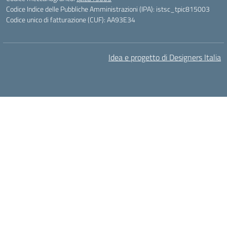
Codice Indice delle Pubbliche Amministrazioni (IPA): istsc_tpic815003
Codice unico di fatturazione (CUF): AA93E34
Idea e progetto di Designers Italia