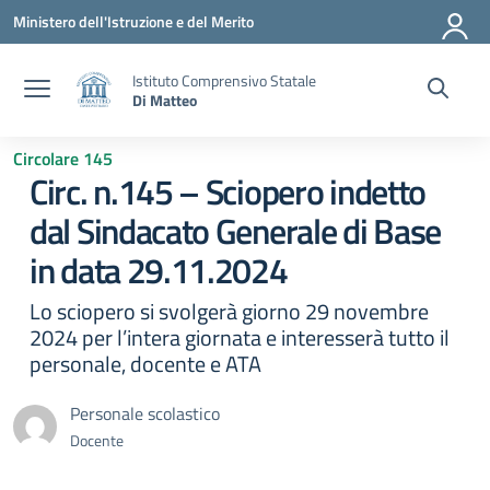
Vai ai contenuti
Vai al menu di navigazione
Vai al footer
Ministero dell'Istruzione e del Merito
Istituto Comprensivo Statale
Di Matteo
Circolare 145
Circ. n.145 – Sciopero indetto
dal Sindacato Generale di Base
in data 29.11.2024
Lo sciopero si svolgerà giorno 29 novembre
2024 per l’intera giornata e interesserà tutto il
personale, docente e ATA
Personale scolastico
Docente