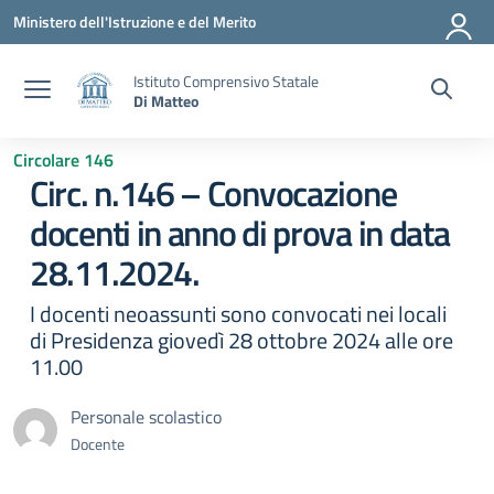
Vai ai contenuti
Vai al menu di navigazione
Vai al footer
Ministero dell'Istruzione e del Merito
Istituto Comprensivo Statale
Di Matteo
Circolare 146
Circ. n.146 – Convocazione
docenti in anno di prova in data
28.11.2024.
I docenti neoassunti sono convocati nei locali
di Presidenza giovedì 28 ottobre 2024 alle ore
11.00
Personale scolastico
Docente