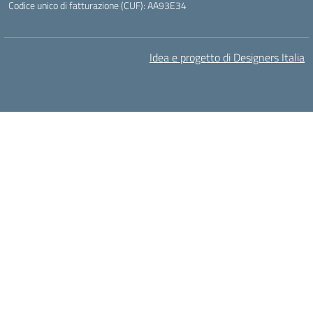
Codice unico di fatturazione (CUF): AA93E34
Idea e progetto di Designers Italia