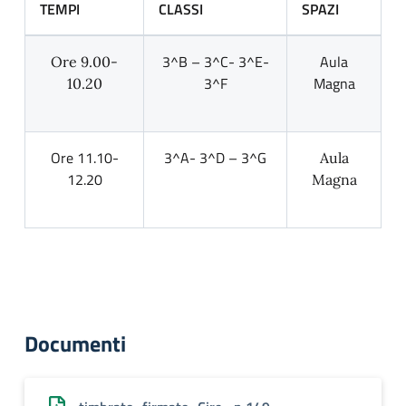
TEMPI
CLASSI
SPAZI
3^B – 3^C- 3^E-
Aula
Ore 9.00-
3^F
Magna
10.20
Ore 11.10-
3^A- 3^D – 3^G
Aula
12.20
Magna
Documenti