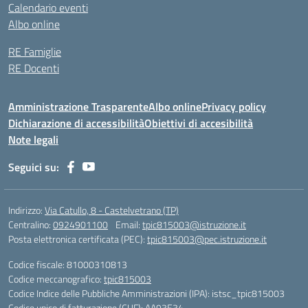
Calendario eventi
Albo online
RE Famiglie
RE Docenti
Amministrazione Trasparente
Albo online
Privacy policy
Dichiarazione di accessibilità
Obiettivi di accesibilità
Note legali
Seguici su:
Indirizzo:
Via Catullo, 8 - Castelvetrano (TP)
Centralino:
0924901100
Email:
tpic815003@istruzione.it
Posta elettronica certificata (PEC):
tpic815003@pec.istruzione.it
Codice fiscale: 81000310813
Codice meccanografico:
tpic815003
Codice Indice delle Pubbliche Amministrazioni (IPA): istsc_tpic815003
Codice unico di fatturazione (CUF): AA93E34