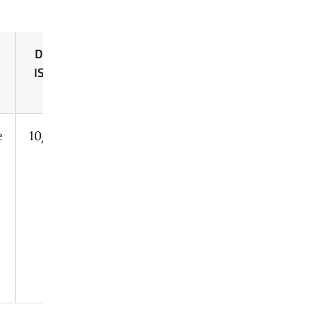
DATA FINE
DATA INIZIO
DATA FINE
ISCRIZIONI
PERCORSO
PERCORSO
ATTIVO
ATTIVO
e
10/12/2024
11/12/2024
30/04/2025