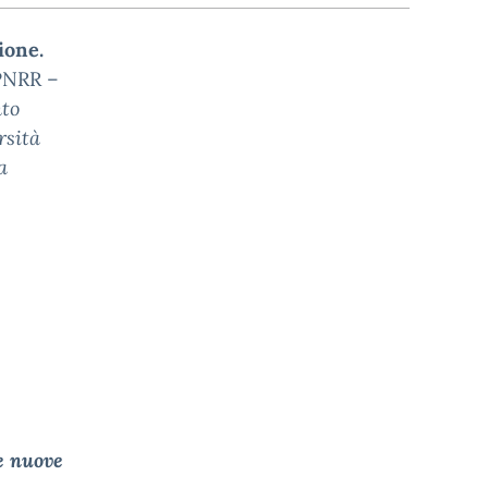
ione.
 PNRR –
nto
rsità
a
le nuove