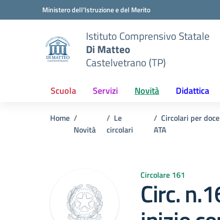
Vai ai contenuti
Vai al menu di navigazione
Vai al footer
Ministero dell'Istruzione e del Merito
Istituto Comprensivo Statale
Di Matteo
Castelvetrano (TP)
Scuola
Servizi
Novità
Didattica
Home
Le
Circolari per doc
Novità
circolari
ATA
Circolare 161
Circ. n.