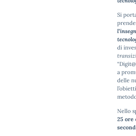
tecnolo
Si port
prender
l’inseg
tecnolo
di inv
transiz
“Digit@
a promu
delle n
l’obiet
metodol
Nello s
25 ore
secondo