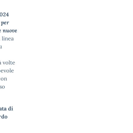
2024
 per
le nuove
 linea
a
à volte
pevole
on
rso
ta di
rdo