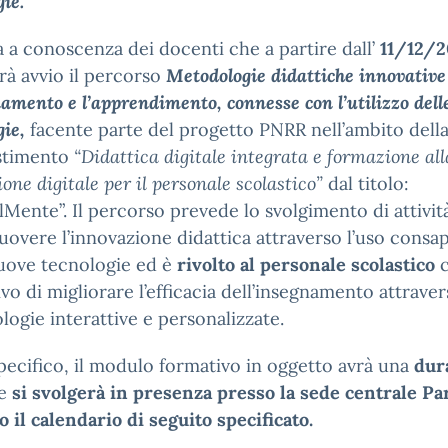
gie.
a a conoscenza dei docenti che a partire dall’
11/12/
à avvio il percorso
Metodologie didattiche innovative
namento e l’apprendimento, connesse con l’utilizzo del
gie,
facente parte del progetto PNRR nell’ambito della
estimento
“Didattica digitale integrata e formazione all
ione digitale per il personale scolastico”
dal titolo:
lMente”. Il percorso prevede lo svolgimento di attivit
overe l’innovazione didattica attraverso l’uso consa
uove tecnologie ed è
rivolto al personale scolastico
c
tivo di migliorare l’efficacia dell’insegnamento attrave
ogie interattive e personalizzate.
pecifico, il modulo formativo in oggetto avrà una
dura
e
si svolgerà in presenza presso la sede centrale Pa
 il calendario di seguito specificato.