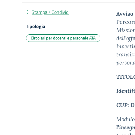
Stampa / Condividi
Avviso 
Percors
Tipologia
Mission
Circolari per docenti e personale ATA
dell’off
Investi
transiz
persona
TITOL
Identif
CUP:
D
Modulo
l’inseg