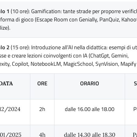
lo 1
(10 ore): Gamification: tante strade per proporre verifi
 forma di gioco (Escape Room con Genially, PanQuiz, Kahoo
ize).
lo 2
(15 ore): Introduzione all’AI nella didattica: esempi di ut
asse e creare lezioni coinvolgenti con IA (ChatGpt, Gemini,
exity, Copilot, NotebookLM, MagicSchool, SynVision, Mapify 
ORE
ORARIO
S
DATA
2h
dalle 16.00 alle 18.00
P
12/2024
01/2025
4h
dalle 14.30 alle 18.30
P