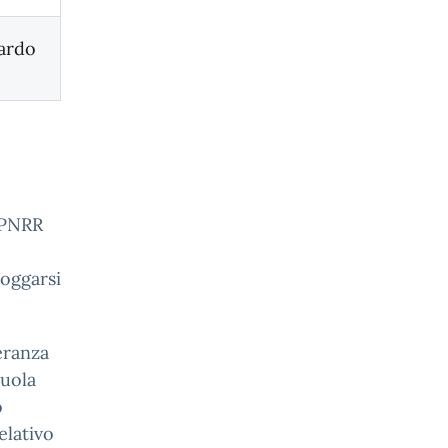
ardo
a PNRR
loggarsi
eranza
cuola
o
elativo