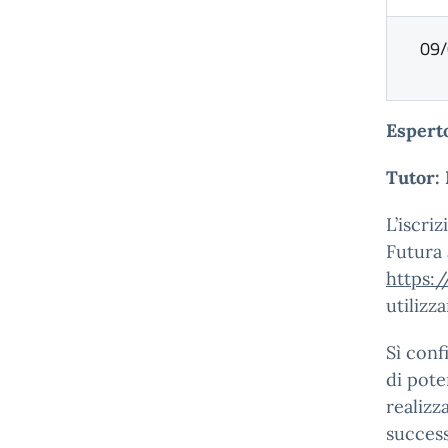
09/
Espert
Tutor:
L’iscri
Futura 
https:/
utilizz
Sì conf
di pote
realizza
success