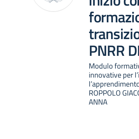
inizio co
formazio
transizi
PNRR D
Modulo formativ
innovative per 
l’apprendimento
ROPPOLO GIACO
ANNA