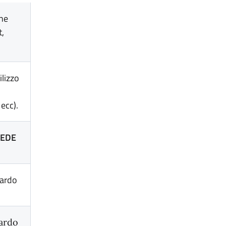
che
t,
ilizzo
ecc).
EDE
ardo
ardo