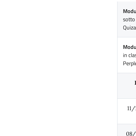
Modu
sotto
Quizal
Modu
in cl
Perpl
11/
08/