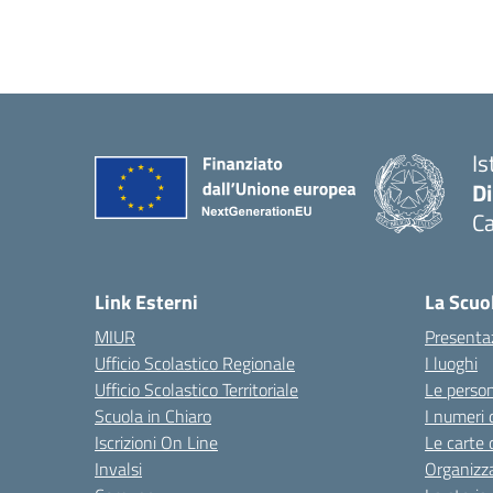
Is
D
Ca
Link Esterni
La Scuo
MIUR
Presenta
Ufficio Scolastico Regionale
I luoghi
Ufficio Scolastico Territoriale
Le perso
Scuola in Chiaro
I numeri 
Iscrizioni On Line
Le carte 
Invalsi
Organizz