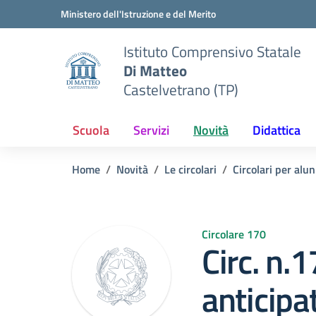
Vai ai contenuti
Vai al menu di navigazione
Vai al footer
Ministero dell'Istruzione e del Merito
Istituto Comprensivo Statale
Di Matteo
Castelvetrano (TP)
Scuola
Servizi
Novità
Didattica
Home
Novità
Le circolari
Circolari per alun
Circolare 170
Circ. n.
anticipa