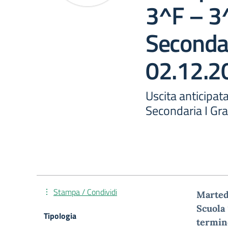
3^F – 3
Secondar
02.12.2
Uscita anticipat
Secondaria I Gr
Stampa / Condividi
M
arted
Scuola
Tipologia
termine