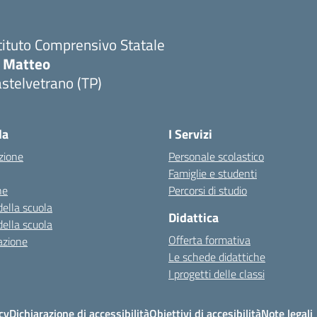
tituto Comprensivo Statale
i Matteo
stelvetrano (TP)
la
I Servizi
zione
Personale scolastico
Famiglie e studenti
ne
Percorsi di studio
della scuola
Didattica
della scuola
Offerta formativa
azione
Le schede didattiche
I progetti delle classi
cy
Dichiarazione di accessibilità
Obiettivi di accesibilità
Note legali