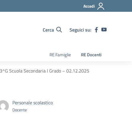
Accedi
Cerca
Seguici su:
RE Famiglie
RE Docenti
– 3^G Scuola Secondaria I Grado – 02.12.2025
Personale scolastico
Docente