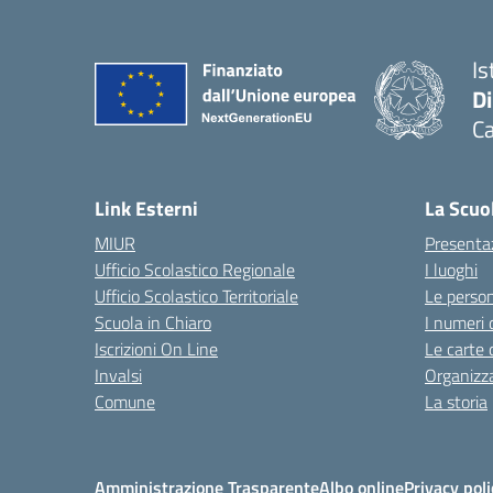
Is
D
Ca
Link Esterni
La Scuo
MIUR
Presenta
Ufficio Scolastico Regionale
I luoghi
Ufficio Scolastico Territoriale
Le perso
Scuola in Chiaro
I numeri 
Iscrizioni On Line
Le carte 
Invalsi
Organizz
Comune
La storia
Amministrazione Trasparente
Albo online
Privacy poli