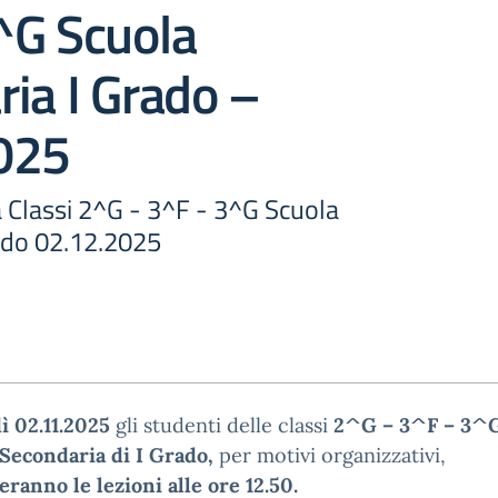
^G Scuola
ia I Grado –
025
a Classi 2^G - 3^F - 3^G Scuola
ado 02.12.2025
ì 02.11.2025
gli studenti delle classi
2^G – 3^F – 3^
 Secondaria di I Grado,
per motivi organizzativi,
ranno le lezioni alle ore 12.50.