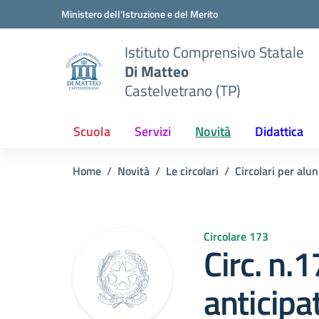
Vai ai contenuti
Vai al menu di navigazione
Vai al footer
Ministero dell'Istruzione e del Merito
Istituto Comprensivo Statale
Di Matteo
Castelvetrano (TP)
Scuola
Servizi
Novità
Didattica
Home
Novità
Le circolari
Circolari per alun
Circolare 173
Circ. n.
anticipa