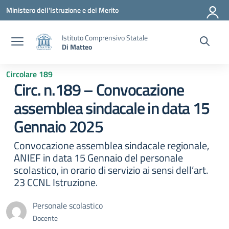
Vai ai contenuti
Vai al menu di navigazione
Vai al footer
Ministero dell'Istruzione e del Merito
Istituto Comprensivo Statale
Di Matteo
Circolare 189
Circ. n.189 – Convocazione
assemblea sindacale in data 15
Gennaio 2025
Convocazione assemblea sindacale regionale,
ANIEF in data 15 Gennaio del personale
scolastico, in orario di servizio ai sensi dell’art.
23 CCNL Istruzione.
Personale scolastico
Docente