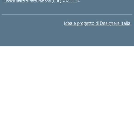
Codice unico di fatturazione (CUF): AA93E34
Idea e progetto di Designers Italia