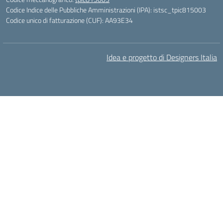
Codice Indice delle Pubbliche Amministrazioni (IPA): istsc_tpic815003
Codice unico di fatturazione (CUF): AA93E34
Idea e progetto di Designers Italia