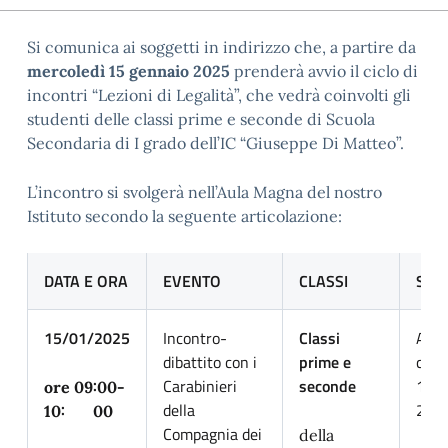
Si comunica ai soggetti in indirizzo che, a partire da
mercoledì 15 gennaio 2025
prenderà avvio il ciclo di
incontri “Lezioni di Legalità”, che vedrà coinvolti gli
studenti delle classi prime e seconde di Scuola
Secondaria di I grado dell’IC “Giuseppe Di Matteo”.
L’incontro si svolgerà nell’Aula Magna del nostro
Istituto secondo la seguente articolazione:
DATA E ORA
EVENTO
CLASSI
SPA
15/01/2025
Incontro-
Classi
Aula
dibattito con i
prime e
clas
Carabinieri
seconde
1^B
ore 09:00-
della
2^G
10: 00
Compagnia dei
della