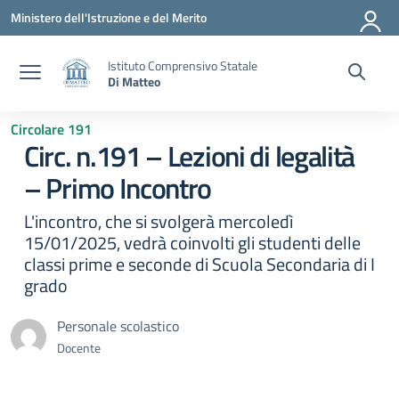
Vai ai contenuti
Vai al menu di navigazione
Vai al footer
Ministero dell'Istruzione e del Merito
Istituto Comprensivo Statale
Di Matteo
Circolare 191
Circ. n.191 – Lezioni di legalità
– Primo Incontro
L'incontro, che si svolgerà mercoledì
15/01/2025, vedrà coinvolti gli studenti delle
classi prime e seconde di Scuola Secondaria di I
grado
Personale scolastico
Docente