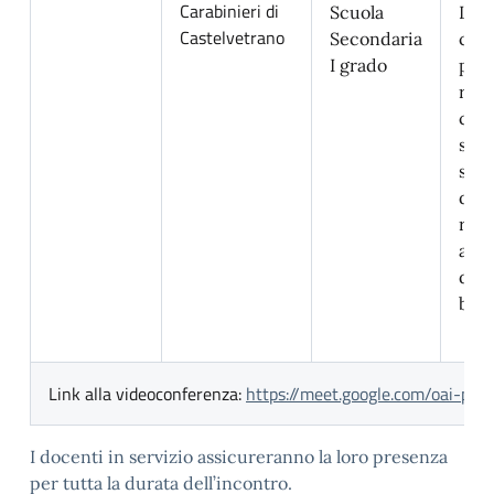
Carabinieri di
Scuola
Le r
Castelvetrano
Secondaria
clas
I grado
prim
rest
clas
sec
seg
dall
risp
aule
di d
boar
Link alla videoconferenza:
https://meet.google.com/oai-pur
I docenti in servizio assicureranno la loro presenza
per tutta la durata dell’incontro.