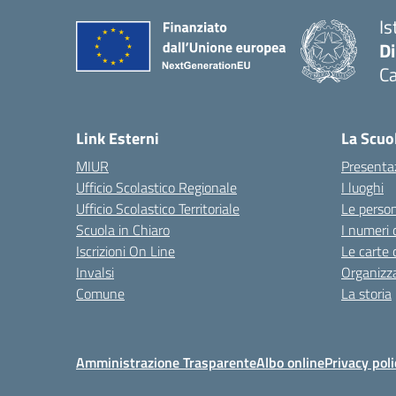
Is
D
Ca
Link Esterni
La Scuo
MIUR
Presenta
Ufficio Scolastico Regionale
I luoghi
Ufficio Scolastico Territoriale
Le perso
Scuola in Chiaro
I numeri 
Iscrizioni On Line
Le carte 
Invalsi
Organizz
Comune
La storia
Amministrazione Trasparente
Albo online
Privacy poli