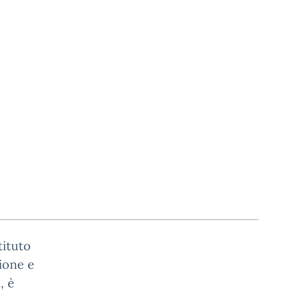
tituto
ione e
, è