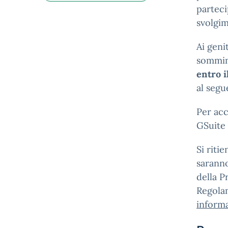
parteci
svolgi
Ai geni
sommin
entro 
al segu
Per acc
GSuite 
Si riti
saranno
della P
Regolam
informa