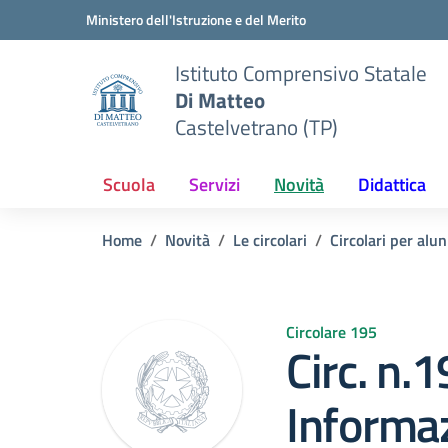
Vai ai contenuti
Vai al menu di navigazione
Vai al footer
Ministero dell'Istruzione e del Merito
Istituto Comprensivo Statale
Di Matteo
Castelvetrano (TP)
Scuola
Servizi
Novità
Didattica
Home
Novità
Le circolari
Circolari per alun
Circolare 195
Circ. n.
Informaz