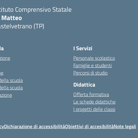
tituto Comprensivo Statale
i Matteo
stelvetrano (TP)
la
I Servizi
zione
Personale scolastico
Famiglie e studenti
ne
Percorsi di studio
della scuola
Didattica
della scuola
Offerta formativa
azione
Le schede didattiche
I progetti delle classi
cy
Dichiarazione di accessibilità
Obiettivi di accesibilità
Note legali