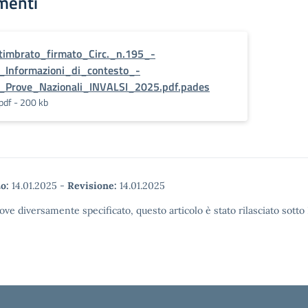
menti
timbrato_firmato_Circ._n.195_-
_Informazioni_di_contesto_-
_Prove_Nazionali_INVALSI_2025.pdf.pades
pdf - 200 kb
o:
14.01.2025
-
Revisione:
14.01.2025
ove diversamente specificato, questo articolo è stato rilasciato sott