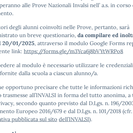
peranno alle Prove Nazionali Invalsi nell’ a.s. in corso 
mento.
tori degli alunni coinvolti nelle Prove, pertanto, sarà
istrato un breve questionario,
da compilare ed inolt
il 20/01/2025
, attraverso il modulo Google Forms re
ente link:
https://forms.gle/m3Yca6j8bVYtWRPo8
edere al modulo è necessario utilizzare le credenzial
fornite dalla scuola a ciascun alunno/a.
ene opportuno precisare che tutte le informazioni rich
 trasmesse all’INVALSI in forma del tutto anonima, a 
rivacy, secondo quanto previsto dal D.Lgs. n. 196/2003
ento Europeo 2016/679 e dal D.Lgs. n. 101/2018 (cfr.
tiva pubblicata sul sito
dell’INVALSI
).