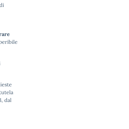
di
rare
peribile
i
ieste
tutela
, dal