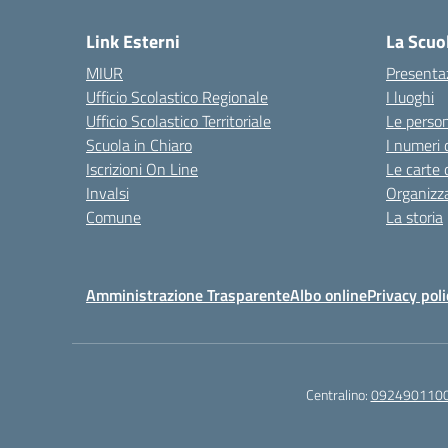
Link Esterni
La Scuo
MIUR
Presenta
Ufficio Scolastico Regionale
I luoghi
Ufficio Scolastico Territoriale
Le perso
Scuola in Chiaro
I numeri 
Iscrizioni On Line
Le carte 
Invalsi
Organizz
Comune
La storia
Amministrazione Trasparente
Albo online
Privacy poli
Centralino:
092490110