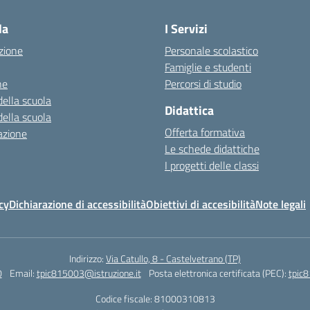
la
I Servizi
zione
Personale scolastico
Famiglie e studenti
ne
Percorsi di studio
della scuola
Didattica
della scuola
Offerta formativa
azione
Le schede didattiche
I progetti delle classi
cy
Dichiarazione di accessibilità
Obiettivi di accesibilità
Note legali
Indirizzo:
Via Catullo, 8 - Castelvetrano (TP)
0
Email:
tpic815003@istruzione.it
Posta elettronica certificata (PEC):
tpic8
Codice fiscale: 81000310813