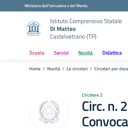
Vai ai contenuti
Vai al menu di navigazione
Vai al footer
Ministero dell'Istruzione e del Merito
Istituto Comprensivo Statale
Di Matteo
Castelvetrano (TP)
Scuola
Servizi
Novità
Didattica
Home
Novità
Le circolari
Circolari per doc
Circolare 2
Circ. n. 
Convoca