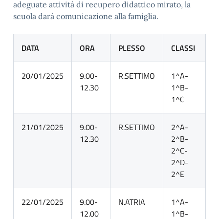
adeguate attività di recupero didattico mirato, la
scuola darà comunicazione alla famiglia.
DATA
ORA
PLESSO
CLASSI
20/01/2025
9.00-
R.SETTIMO
1^A-
12.30
1^B-
1^C
21/01/2025
9.00-
R.SETTIMO
2^A-
12.30
2^B-
2^C-
2^D-
2^E
22/01/2025
9.00-
N.ATRIA
1^A-
12.00
1^B-