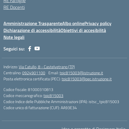
RE Famiglie
RE Docenti
Amministrazione Trasparente
Albo online
Privacy policy
Dichiarazione di accessibilità
Obiettivi di accesibilità
Note legali
Seguici su:
Indirizzo:
Via Catullo, 8 - Castelvetrano (TP)
Centralino:
0924901100
Email:
tpic815003@istruzione.it
Posta elettronica certificata (PEC):
tpic815003@pec.istruzione.it
Codice fiscale: 81000310813
Codice meccanografico:
tpic815003
Codice Indice delle Pubbliche Amministrazioni (IPA): istsc_tpic815003
Codice unico di fatturazione (CUF): AA93E34