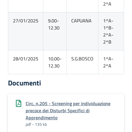
2^A
27/01/2025
9.00-
CAPUANA
1^A-
12.30
1^B-
2^A-
2^B
28/01/2025
10.00-
S.G.BOSCO
1^A-
12.30
2^A
Documenti
Circ. n.205 - Screening per individuazione
precoce dei Disturbi Specifici di
Apprendimento
pdf - 135 kb