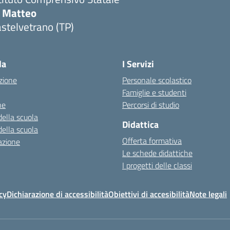
i Matteo
stelvetrano (TP)
la
I Servizi
zione
Personale scolastico
Famiglie e studenti
ne
Percorsi di studio
della scuola
Didattica
della scuola
Offerta formativa
azione
Le schede didattiche
I progetti delle classi
cy
Dichiarazione di accessibilità
Obiettivi di accesibilità
Note legali