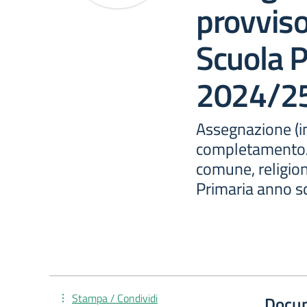
provviso
Scuola Pr
2024/2
Assegnazione (in
completamento/m
comune, religio
Primaria anno s
Stampa / Condividi
Docu