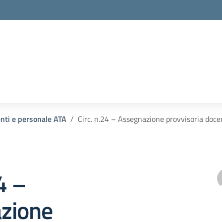
enti e personale ATA
Circ. n.24 – Assegnazione provvisoria docen
4 –
zione