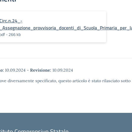
Circ.n.24_-
_Assegnazione_provvisoria_docenti_di_Scuola_Primaria_per_l
pdf - 266 kb
o:
10.09.2024
-
Revisione:
10.09.2024
ove diversamente specificato, questo articolo è stato rilasciato sott
tituto Comprensivo Statale