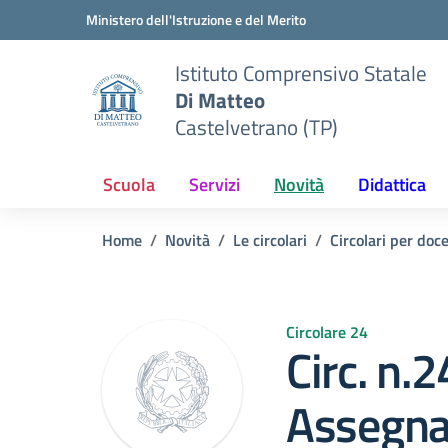
Vai ai contenuti
Vai al menu di navigazione
Vai al footer
Ministero dell'Istruzione e del Merito
Istituto Comprensivo Statale
Di Matteo
Castelvetrano (TP)
Scuola
Servizi
Novità
Didattica
Home
Novità
Le circolari
Circolari per doc
Circolare 24
Circ. n.2
Assegna