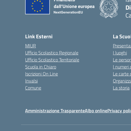
D
Ca
Link Esterni
La Scuo
MIUR
Presenta
Ufficio Scolastico Regionale
I luoghi
Ufficio Scolastico Territoriale
Le perso
Scuola in Chiaro
I numeri 
Iscrizioni On Line
Le carte 
Invalsi
Organizz
Comune
La storia
Amministrazione Trasparente
Albo online
Privacy poli