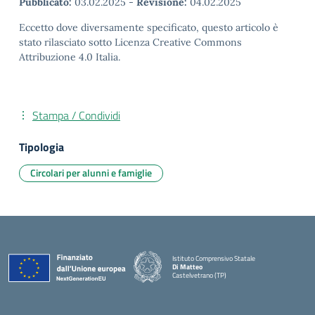
Pubblicato:
03.02.2025
-
Revisione:
04.02.2025
Eccetto dove diversamente specificato, questo articolo è
stato rilasciato sotto Licenza Creative Commons
Attribuzione 4.0 Italia.
Stampa / Condividi
Tipologia
Circolari per alunni e famiglie
Istituto Comprensivo Statale
Di Matteo
Castelvetrano (TP)